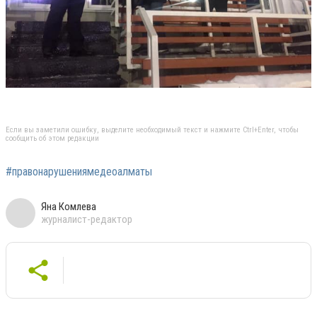
Если вы заметили ошибку, выделите необходимый текст и нажмите Ctrl+Enter, чтобы
сообщить об этом редакции
#правонарушениямедеоалматы
Яна Комлева
журналист-редактор