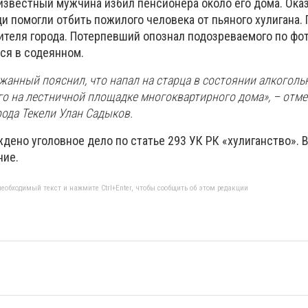
неизвестный мужчина избил пенсионера около его дома. Ок
и помогли отбить пожилого человека от пьяного хулигана.
ителя города. Потерпевший опознал подозреваемого по фот
ся в содеянном.
ржанный пояснил, что напал на старца в состоянии алкоголь
го на лестничной площадке многоквартирного дома», – отме
ода Текели Улан Садыков.
дено уголовное дело по статье 293 УК РК «хулиганство». 
ние.
еобходимый текст и нажмите Ctrl+Enter, чтобы сообщить об этом редакции