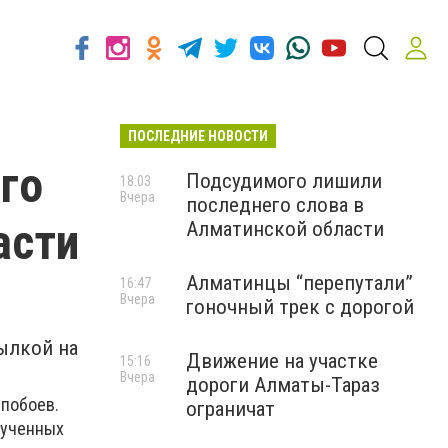
ПОСЛЕДНИЕ НОВОСТИ
го
Подсудимого лишили
18:03
Вчера
последнего слова в
асти
Алматинской области
Алматинцы “перепутали”
16:47
Вчера
гоночный трек с дорогой
ылкой на
Движение на участке
15:16
Вчера
дороги Алматы-Тараз
 побоев.
ограничат
лученных