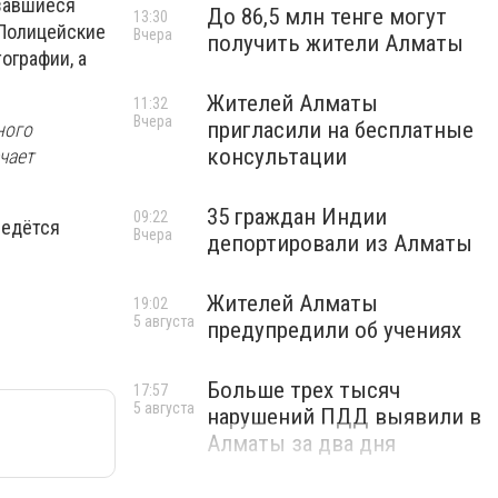
азавшиеся
До 86,5 млн тенге могут
13:30
 Полицейские
Вчера
получить жители Алматы
ографии, а
Жителей Алматы
11:32
Вчера
пригласили на бесплатные
ного
консультации
чает
35 граждан Индии
09:22
Ведётся
Вчера
депортировали из Алматы
Жителей Алматы
19:02
5 августа
предупредили об учениях
Больше трех тысяч
17:57
5 августа
нарушений ПДД выявили в
Алматы за два дня