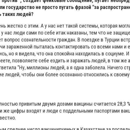
"
против" , создаёт фейковые сообщение, пугает неопре
ли государство не просто пугать фразой "за распростран
ь таких людей?
нь жестко с этим. А у нас нет такой системы, которая могл
о у нас люди сами по себе итак наказаны, тем что не защищ
т вопрос сознательности граждан. В поездке в Турции вст
чи зараженной пыталась контактировать со всеми нами и 
сь, но я видела, что она спокойна находилась в социуме. И 
леете, позволяете себе ездить и заражать людей, в том же 
тветила “Ну, миллионы людей, а я одна заболела. Ничего ст
ие людей, чтобы они более осознанно относились к своем
лностью привитым двумя дозами вакцины считается 28,3 
эти же цифры входят и люди с поддельными паспортами вак
звестно.
ым среднее число вакцинируемых в Казахстане за после