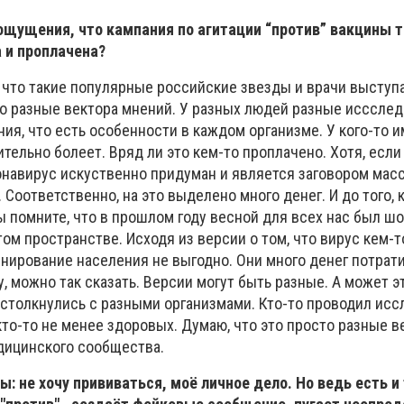
с ощущения, что кампания по агитации “против” вакцины
 и проплачена?
, что такие популярные российские звезды и врачи выступ
то разные вектора мнений. У разных людей разные исссле
ния, что есть особенности в каждом организме. У кого-то 
ительно болеет. Вряд ли это кем-то проплачено. Хотя, если
ронавирус искуственно придуман и является заговором мас
 Соответственно, на это выделено много денег. И до того, 
ы помните, что в прошлом году весной для всех нас был шо
ом пространстве. Исходя из версии о том, что вирус кем-т
нирование населения не выгодно. Они много денег потрати
, можно так сказать. Версии могут быть разные. А может э
 столкнулись с разными организмами. Кто-то проводил исс
то-то не менее здоровых. Думаю, что это просто разные в
дицинского сообщества.
ы: не хочу прививаться, моё личное дело. Но ведь есть и 