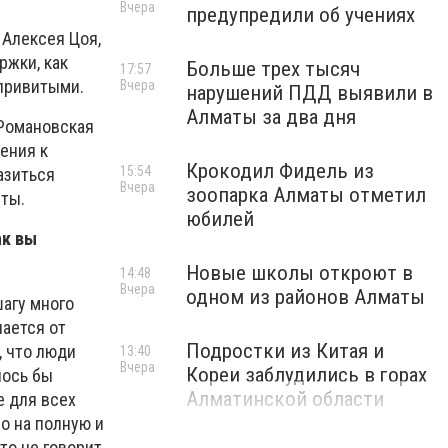
Вчера
предупредили об учениях
 Алексея Цоя,
ржки, как
Больше трех тысяч
17:57
 привитыми.
Вчера
нарушений ПДД выявили в
Алматы за два дня
 Романовская
ения к
Крокодил Фидель из
15:54
азиться
Вчера
зоопарка Алматы отметил
ты.
юбилей
ак вы
Новые школы откроют в
14:48
Вчера
одном из районов Алматы
шагу много
чается от
Подростки из Китая и
, что люди
13:40
Вчера
Кореи заблудились в горах
лось бы
Алматинской области
е для всех
о на полную и
то не говорит