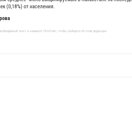
ек (0,18%) от населения.
рова
еобходимый текст и нажмите Ctrl+Enter, чтобы сообщить об этом редакции