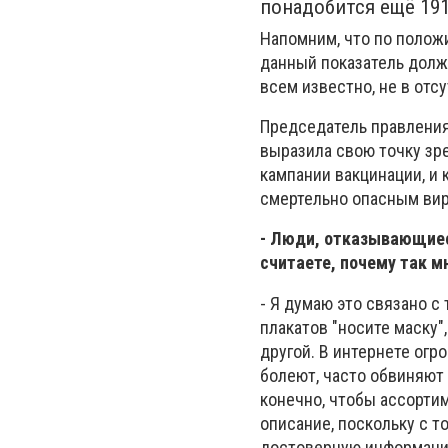
понадобится ещё 191
Напомним, что по полож
данный показатель долже
всем известно, не в отс
Председатель правления
выразила свою точку зре
кампании вакцинации, и 
смертельно опасным вир
- Люди, отказывающиеся
считаете, почему так м
- Я думаю это связано с
плакатов "носите маску"
другой. В интернете огр
болеют, часто обвиняют
конечно, чтобы ассорти
описание, поскольку с т
достоверную информацию