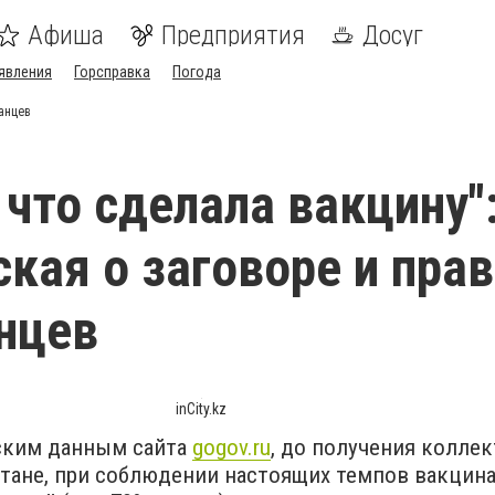
Афиша
Предприятия
Досуг
явления
Горсправка
Погода
танцев
 что сделала вакцину"
кая о заговоре и пра
нцев
inCity.kz
ским данным сайта
gogov.ru
, до получения колле
стане, при соблюдении настоящих темпов вакцина