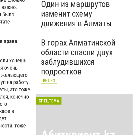
Один из маршрутов
 важно,
изменит схему
я было
движения в Алматы
ьтате
В горах Алматинской
и права
области спасли двух
заблудившихся
если хочешь
ся очень
подростков
не желающего
ВИДЕО
уп на работу.
аты, это тоже
ился, конечно
СПЕЦТЕМА
ого
кафе в
дет
ности, тоже