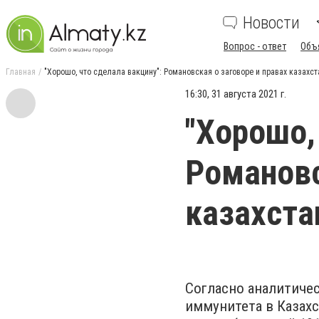
Новости
Вопрос - ответ
Объ
Главная
"Хорошо, что сделала вакцину": Романовская о заговоре и правах казахс
16:30, 31 августа 2021 г.
"Хорошо,
Романовс
казахста
Согласно аналитиче
иммунитета в Казах