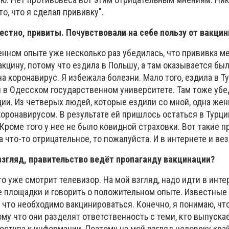
то, что я сделал прививку".
вестно, привиты. Почувствовали на себе пользу от вакци
енном опыте уже несколько раз убедилась, что прививка м
акцину, потому что ездила в Польшу, а там оказывается бы
 коронавирус. Я избежала болезни. Мало того, ездила в Ту
 в Одесском государственном университете. Там тоже убе
ии. Из четверых людей, которые ездили со мной, одна же
коронавирусом. В результате ей пришлось остаться в Турци
. Кроме того у нее не было ковидной страховки. Вот такие 
а что-то отрицательное, то пожалуйста. И в интернете и вез
 взгляд, правительство ведёт пропаганду вакцинации?
то уже смотрит телевизор. На мой взгляд, надо идти в инте
 площадки и говорить о положительном опыте. Известные
 что необходимо вакцинироваться. Конечно, я понимаю, чт
му что они разделят ответственность с теми, кто выпускае
оступа к информации. Поэтому на мой взгляд человеку кр