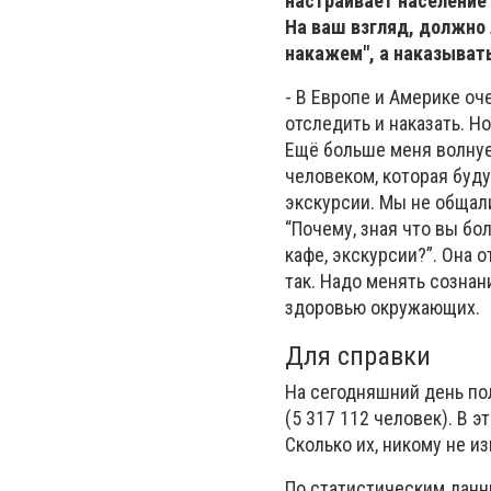
настраивает
население 
На ваш взгляд, должно 
накажем", а наказыват
- В Европе и Америке оче
отследить и наказать. Н
Ещё больше меня волнуе
человеком, которая буду
экскурсии. Мы не общали
“Почему, зная что вы бо
кафе, экскурсии?”. Она о
так. Надо менять сознан
здоровью окружающих.
Для справки
На сегодняшний день по
(5 317 112 человек). В 
Сколько их, никому не и
По статистическим данн