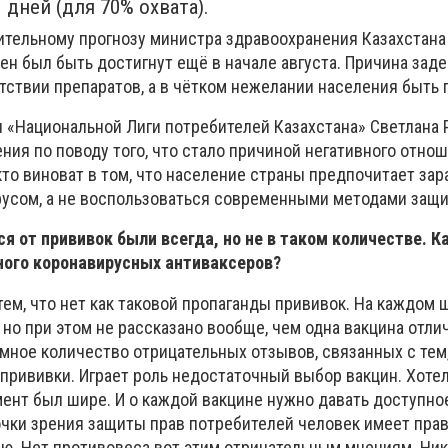
 дней (для 70% охвата).
ительному прогнозу министра здравоохранения Казахстана
н был быть достигнут ещё в начале августа. Причина заде
утствии препаратов, а в чётком нежелании населения быть
 «Национальной Лиги потребителей Казахстана» Светлана
ния по поводу того, что стало причиной негативного отнош
кто виноват в том, что население страны предпочитает зар
усом, а не воспользоваться современными методами защи
 от прививок были всегда, но не в таком количестве. К
ного коронавирусных антиваксеров?
 тем, что нет как таковой пропаганды прививок. На каждом 
, но при этом не рассказано вообще, чем одна вакцина отли
омное количество отрицательных отзывов, связанных с тем
 прививки. Играет роль недостаточный выбор вакцин. Хоте
мент был шире. И о каждой вакцине нужно давать доступно
очки зрения защиты прав потребителей человек имеет прав
. Нет противовеса вот этим отрицательным мнениям. Ник