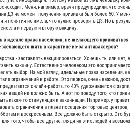
происходит. Меня, например, врачи предупредили, что очень
ина Д3 на момент получения прививки был более 50. У мен
 я понятия не имела, что нужно проверять Д3. Но в резул
енесла и первую и вторую вакцину.
ь в идеале права населения, не желающего прививаться 
е желающего жить в карантине из-за антиваксеров?
арства - заставлять вакцинироваться. Хочешь ты или нет, 
тавить вакцину. Естественно человеком это воспринимает
елать выбор. На мой вгляд, идеальные права населения, 
твие ограничений в работе. Это первое, очень важное, дост
 предлагается онлайн-работа, то 40% удерживается с зарпл
ких вещей не должно быть. А вот по поводу того, кто прив
быть какая-то стимуляция к вакцинации. Например, у привит
вовать ограничения в плане посещения торговых центров, 
убботам и воскресеньем. Всё должно быть открыто. Это бу
ля того, чтобы все другие, глядя на этих людей и возмож