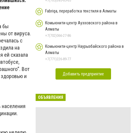
делившихся.
+7(705)385-65-65
ение
Fabriqa, переработка текстиля в Алматы
Комьюнити-центр Ауэзовского района в
а бы
Алматы
ены от вируса.
+7(702)066-27-86
речалась с
Комьюнити-центр Наурызбайского района в
ездила на
Алматы
я ей сказала
+7(771)226-89-77
автобусе,
рашного”. Вот
Добавить предприятие
у здоровью и
ОБЪЯВЛЕНИЯ
% населения
цинации.
днюю неделю