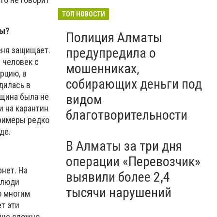
ТОП НОВОСТИ
ны?
Полиция Алматы
еня защищает.
предупредила о
л человек с
мошенниках,
рцию, в
собирающих деньги под
дилась в
нщина была не
видом
и на карантин
благотворительности
примеры редко
де.
В Алматы за три дня
операции «Перевозчик»
рнет. На
выявили более 2,4
 люди
тысячи нарушений
о многим
т эти
айне сложно