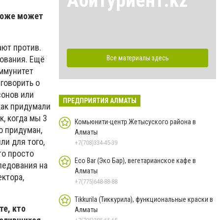
Абитуриент.kz
 тоже может
ают против.
Все материалы здесь
дования. Ещё
иммунитет
 говорить о
сонов или
ПРЕДПРИЯТИЯ АЛМАТЫ
как придумали
к, когда мы 3
Комьюнити-центр Жетысуского района в
о придуман,
Алматы
ли для того,
+7(708)334-45-39
то просто
Eco Bar (Эко Бар), вегетарианское кафе в
ледования на
Алматы
ектора,
+7(775)648-88-88
Tikkurila (Тиккурила), функциональные краски в
те, кто
Алматы