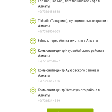
Eco Bar (Эко Бар), вегетарианское кафе в
Алматы
+7(775)648-88-88
Tikkurila (Тиккурила), функциональные краски в
Алматы
+7(705)385-65-65
Fabriqa, переработка текстиля в Алматы
Комьюнити-центр Наурызбайского района в
Алматы
+7(771)226-89-77
Комьюнити-центр Ауэзовского района в
Алматы
+7(702)066-27-86
Комьюнити-центр Жетысуского района в
Алматы
+7(708)334-45-39