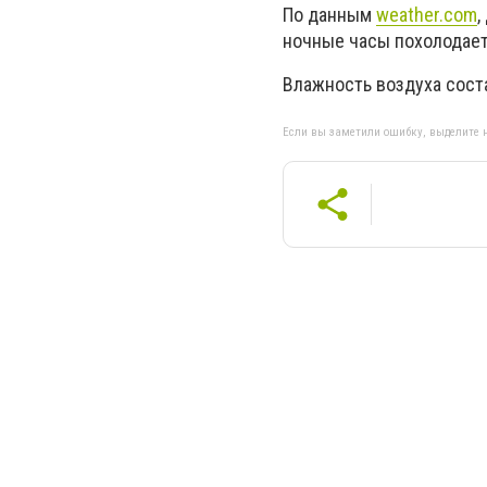
По данным
weather.com
,
ночные часы похолодает 
Влажность воздуха соста
Если вы заметили ошибку, выделите н