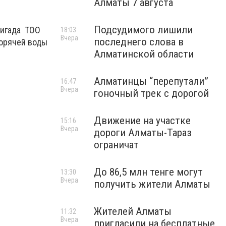
Алматы 7 августа
Подсудимого лишили
ригада ТОО
18:03
Вчера
последнего слова в
горячей воды
Алматинской области
Алматинцы “перепутали”
16:47
Вчера
гоночный трек с дорогой
Движение на участке
15:16
Вчера
дороги Алматы-Тараз
ограничат
До 86,5 млн тенге могут
13:30
Вчера
получить жители Алматы
Жителей Алматы
11:32
Вчера
пригласили на бесплатные