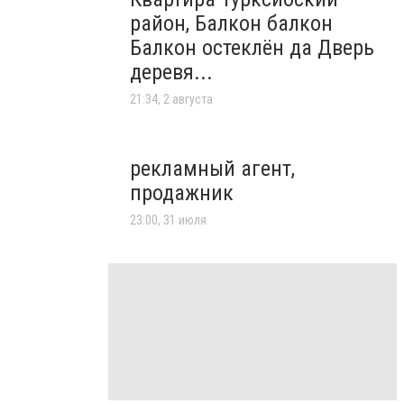
район, Балкон балкон
Балкон остеклён да Дверь
деревя...
21:34, 2 августа
рекламный агент,
продажник
23:00, 31 июля