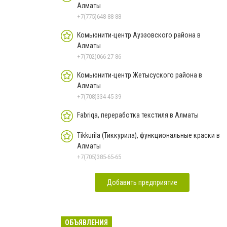
Алматы
+7(775)648-88-88
Комьюнити-центр Ауэзовского района в
Алматы
+7(702)066-27-86
Комьюнити-центр Жетысуского района в
Алматы
+7(708)334-45-39
Fabriqa, переработка текстиля в Алматы
Tikkurila (Тиккурила), функциональные краски в
Алматы
+7(705)385-65-65
Добавить предприятие
ОБЪЯВЛЕНИЯ