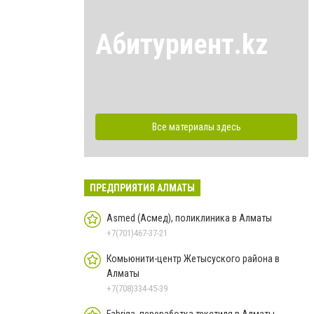
Абитуриент.kz
Все материалы здесь
ПРЕДПРИЯТИЯ АЛМАТЫ
Asmed (Асмед), поликлиника в Алматы
+7(701)467-37-21
Комьюнити-центр Жетысуского района в
Алматы
+7(708)334-45-39
Fabriqa, переработка текстиля в Алматы