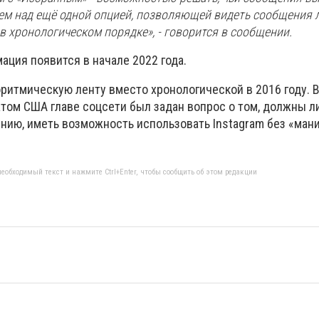
аем над ещё одной опцией, позволяющей видеть сообщения л
в хронологическом порядке», - говорится в сообщении.
ация появится в начале 2022 года.
ритмическую ленту вместо хронологической в 2016 году. В
том США главе соцсети был задан вопрос о том, должны л
ению, иметь возможность использовать Instagram без «ма
еобходимый текст и нажмите Ctrl+Enter, чтобы сообщить об этом редакции