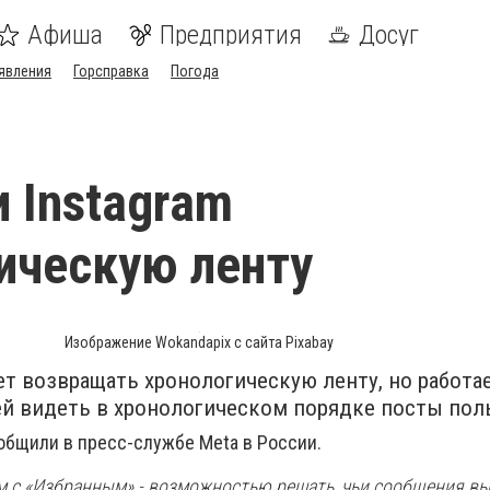
Афиша
Предприятия
Досуг
явления
Горсправка
Погода
и Instagram
ическую ленту
Изображение Wokandapix с сайта Pixabay
ует возвращать хронологическую ленту, но работа
й видеть в хронологическом порядке посты пол
бщили в пресс-службе Meta в России.
 с «Избранным» - возможностью решать, чьи сообщения вы