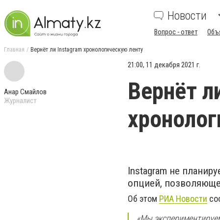
Новости
Вопрос - ответ
Объ
Главная
Вернёт ли Instagram хронологическую ленту
21:00, 11 декабря 2021 г.
Вернёт л
Анар Смайлов
Журналист
хронолог
Instagram не планир
опцией, позволяюще
Об этом
РИА Новости
соо
«Мы экспериментируем