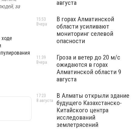
августа
юдей, за
В горах Алматинской
15:53
Вчера
области усиливают
мониторинг селевой
 ходе
опасности
и
нипулирования
Гроза и ветер до 20 м/с
11:39
Вчера
ожидаются в горах
Алматинской области 9
августа
В Алматы открыли здание
17:23
8 августа
будущего Казахстанско-
Китайского центра
исследований
землетрясений