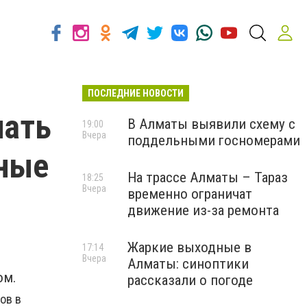
ПОСЛЕДНИЕ НОВОСТИ
пать
В Алматы выявили схему с
19:00
Вчера
поддельными госномерами
нные
На трассе Алматы – Тараз
18:25
Вчера
временно ограничат
движение из-за ремонта
Жаркие выходные в
17:14
Вчера
Алматы: синоптики
ом.
рассказали о погоде
ов в