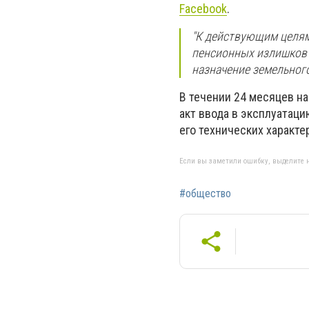
Facebook
.
"К действующим целям
пенсионных излишков 
назначение земельного
В течении 24 месяцев на
акт ввода в эксплуатац
его технических характе
Если вы заметили ошибку, выделите н
#общество