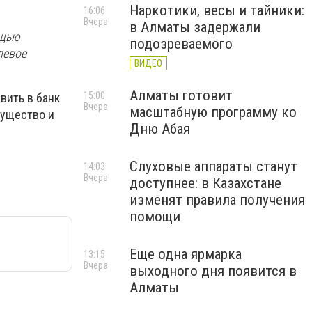
Наркотики, весы и тайники:
16:06
Вчера
в Алматы задержали
ощью
подозреваемого
левое
ВИДЕО
Алматы готовит
15:00
вить в банк
Вчера
масштабную программу ко
мущество и
Дню Абая
Слуховые аппараты станут
14:03
Вчера
доступнее: в Казахстане
изменят правила получения
помощи
Еще одна ярмарка
13:15
Вчера
выходного дня появится в
Алматы