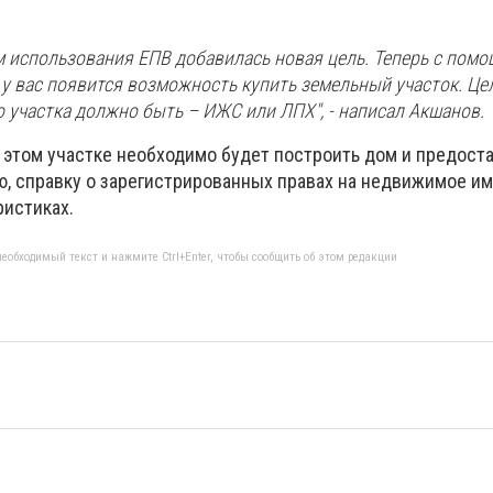
 использования ЕПВ добавилась новая цель. Теперь с пом
у вас появится возможность купить земельный участок. Це
 участка должно быть – ИЖС или ЛПХ", - написал Акшанов.
 этом участке необходимо будет построить дом и предоста
ию, справку о зарегистрированных правах на недвижимое и
ристиках.
еобходимый текст и нажмите Ctrl+Enter, чтобы сообщить об этом редакции