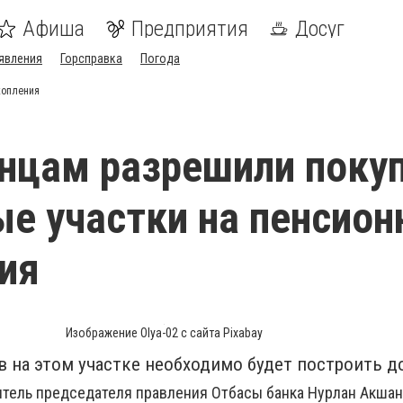
Афиша
Предприятия
Досуг
явления
Горсправка
Погода
копления
нцам разрешили поку
е участки на пенсио
ия
Изображение Olya-02 с сайта Pixabay
в на этом участке необходимо будет построить д
итель председателя правления Отбасы банка Нурлан Акшан