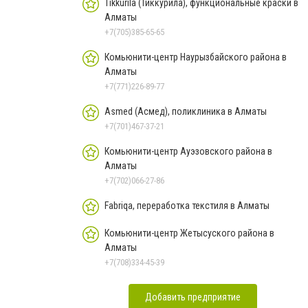
Tikkurila (Тиккурила), функциональные краски в
Алматы
+7(705)385-65-65
Комьюнити-центр Наурызбайского района в
Алматы
+7(771)226-89-77
Asmed (Асмед), поликлиника в Алматы
+7(701)467-37-21
Комьюнити-центр Ауэзовского района в
Алматы
+7(702)066-27-86
Fabriqa, переработка текстиля в Алматы
Комьюнити-центр Жетысуского района в
Алматы
+7(708)334-45-39
Добавить предприятие