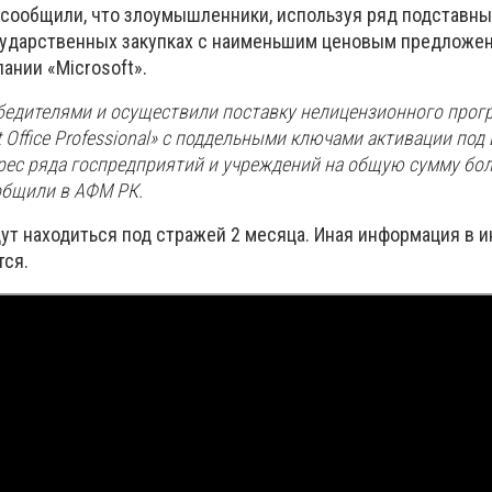
 сообщили, что
злоумышленники, используя ряд подставны
сударственных закупках с наименьшим ценовым предложе
ании «Microsoft».
бедителями и осуществили поставку нелицензионного прог
 Office Professional»
с поддельными ключами активации под
рес ряда госпредприятий и учреждений на общую сумму бо
ообщили в АФМ РК.
ут находиться под стражей 2 месяца. Иная информация в и
тся.