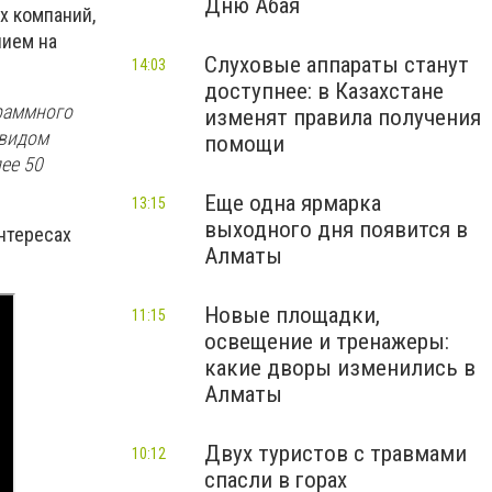
Дню Абая
х компаний,
нием на
Слуховые аппараты станут
14:03
доступнее: в Казахстане
раммного
изменят правила получения
 видом
помощи
лее
5
0
Еще одна ярмарка
13:15
выходного дня появится в
нтересах
Алматы
Новые площадки,
11:15
освещение и тренажеры:
какие дворы изменились в
Алматы
Двух туристов с травмами
10:12
спасли в горах