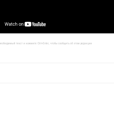
еобходимый текст и нажмите Ctrl+Enter, чтобы сообщить об этом редакции