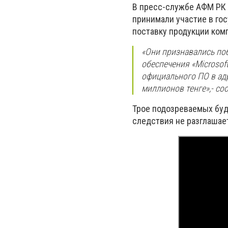
В пресс-службе АФМ РК
принимали участие в го
поставку продукции комп
«О
ни признавались по
обеспечения
«Microsoft
официального ПО в ад
миллионов тенге
»,- с
Трое подозреваемых буд
следствия не разглашае