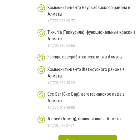
Комьюнити-центр Наурызбайского района в
Алматы
+7(771)226-89-77
Tikkurila (Тиккурила), функциональные краски в
Алматы
+7(705)385-65-65
Fabriqa, переработка текстиля в Алматы
Комьюнити-центр Жетысуского района в
Алматы
+7(708)334-45-39
Eco Bar (Эко Бар), вегетарианское кафе в
Алматы
+7(775)648-88-88
Asmed (Асмед), поликлиника в Алматы
+7(701)467-37-21