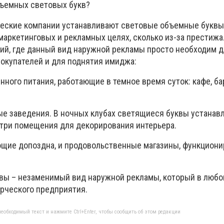
бъемных световых букв?
еские компании устанавливают световые объемные буквы
 маркетинговых и рекламных целях, сколько из-за престижа
ий, где данный вид наружной рекламы просто необходим 
покупателей и для поднятия имиджа:
ного питания, работающие в темное время суток: кафе, ба
ые заведения. В ночных клубах светящиеся буквы устанав
нутри помещения для декорирования интерьера.
ющие допоздна, и продовольственные магазины, функцион
вы – незаменимый вид наружной рекламы, который в любо
рческого предприятия.
еобходимый текст и нажмите Ctrl+Enter, чтобы сообщить об этом редакции