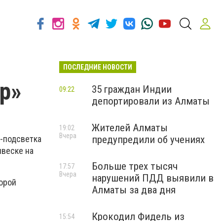
ПОСЛЕДНИЕ НОВОСТИ
р»
35 граждан Индии
09:22
депортировали из Алматы
Жителей Алматы
19:02
Вчера
D-подсветка
предупредили об учениях
ывеске на
Больше трех тысяч
17:57
Вчера
нарушений ПДД выявили в
орой
Алматы за два дня
Крокодил Фидель из
15:54