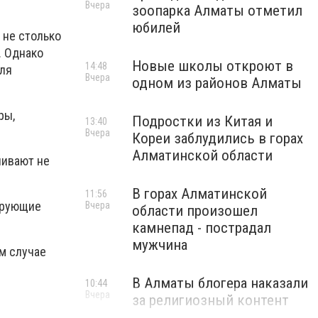
Вчера
зоопарка Алматы отметил
юбилей
 не столько
. Однако
Новые школы откроют в
14:48
для
Вчера
одном из районов Алматы
ры,
Подростки из Китая и
13:40
Вчера
Кореи заблудились в горах
Алматинской области
ливают не
В горах Алматинской
11:56
ирующие
Вчера
области произошел
камнепад - пострадал
мужчина
м случае
В Алматы блогера наказали
10:44
Вчера
за религиозный контент