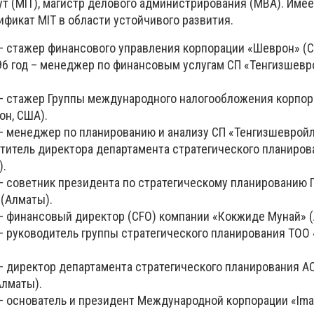
т (MIT), магистр делового администрирования (MBA). Имее
фикат MIT в области устойчивого развития.
 – стажер финансового управления корпорации «Шеврон» (С
996 год – менеджер по финансовым услугам СП «Тенгизшевр
д – стажер Группы международного налогообложения корпо
он, США).
 – менеджер по планированию и анализу СП «Тенгизшевройл»
ститель директора департамента стратегического планиро
).
 – советник президента по стратегическому планированию 
 (Алматы).
 – финансовый директор (CFO) компании «Кокжиде Мунай» (
 – руководитель группы стратегического планирования ТОО
 – директор департамента стратегического планирования 
Алматы).
 – основатель и президент Международной корпорации «Im