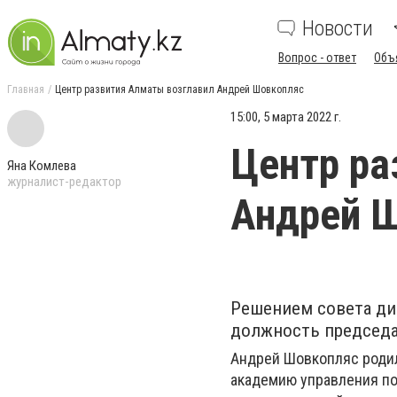
Новости
Вопрос - ответ
Объ
Главная
Центр развития Алматы возглавил Андрей Шовкопляс
15:00, 5 марта 2022 г.
Центр ра
Яна Комлева
журналист-редактор
Андрей 
Решением совета ди
должность председа
Андрей Шовкопляс родил
академию управления по