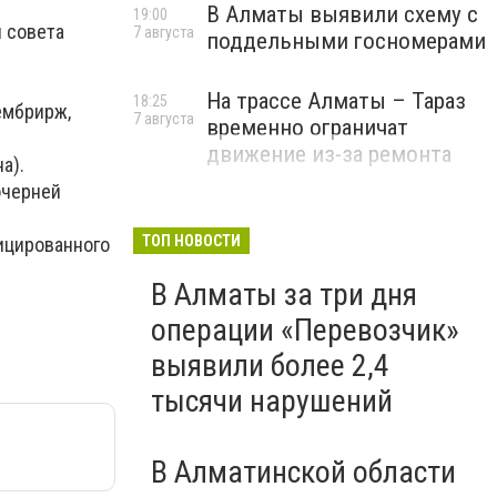
В Алматы выявили схему с
19:00
н совета
7 августа
поддельными госномерами
На трассе Алматы – Тараз
18:25
ембрирж,
7 августа
временно ограничат
движение из-за ремонта
а).
очерней
ТОП НОВОСТИ
ицированного
В Алматы за три дня
операции «Перевозчик»
выявили более 2,4
тысячи нарушений
В Алматинской области