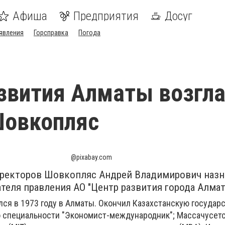
Афиша
Предприятия
Досуг
явления
Горсправка
Погода
звития Алматы возгл
Шовкопляс
@pixabay.com
ректоров Шовкопляс Андрей Владимирович назн
теля правления АО "Центр развития города Алмат
ся в 1973 году в Алматы. Окончил Казахстанскую государ
 специальности "Экономист-международник"; Массачусет