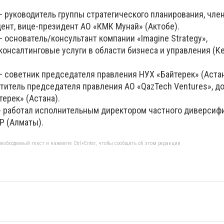
 – руководитель группы стратегического планирования, чле
ент, вице-президент АО «КМК Мунай» (Актобе).
 – основатель/консультант компании «Imagine Strategy»,
онсалтинговые услуги в области бизнеса и управления (К
 – советник председателя правления НУХ «Байтерек» (Астан
ститель председателя правления АО «QazTech Ventures», д
ерек» (Астана).
д - работал исполнительным директором частного диверсиф
P (Алматы).
еобходимый текст и нажмите Ctrl+Enter, чтобы сообщить об этом редакции