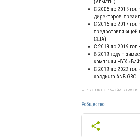
(Алматы).
С 2005 по 2015 год
директоров, презид
С 2015 по 2017 год
предоставляющей к
США).
С 2018 по 2019 год
В 2019 году – заме
компании НУХ «Байт
С 2019 по 2022 го
холдинга ANB GROU
Если вы заметили ошибку, выделите н
#общество