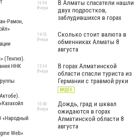
т
В Алматы спасатели нашли
16:04
Вчера
двух подростков,
заблудившихся в горах
ан-Рамон,
ойл»
Сколько стоит валюта в
14:35
Вчера
обменниках Алматы 8
рации
августа
 (Тенгиз).
В горах Алматинской
вания ННК
13:54
Вчера
области спасли туриста из
Германии с травмой руки
Группы
ВИДЕО
Актобе).
 «Казахойл
Дождь, град и шквал
10:40
Вчера
ожидаются в горах
АО «Народный
Алматинской области 8
августа
agine Web»