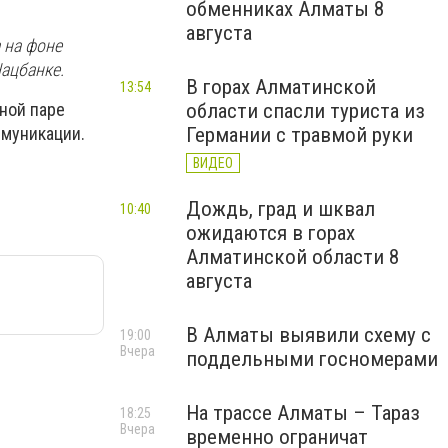
обменниках Алматы 8
августа
 на фоне
Нацбанке.
В горах Алматинской
13:54
области спасли туриста из
ной паре
Германии с травмой руки
ммуникации.
ВИДЕО
Дождь, град и шквал
10:40
ожидаются в горах
Алматинской области 8
августа
В Алматы выявили схему с
19:00
Вчера
поддельными госномерами
На трассе Алматы – Тараз
18:25
Вчера
временно ограничат