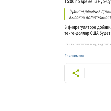
15:00 по времени Нур-Су
"
Данное решение прин
высокой волатильност
В финрегуляторе добавил
тенге-доллар США будет
Если вы заметили ошибку, выделите н
#экономика