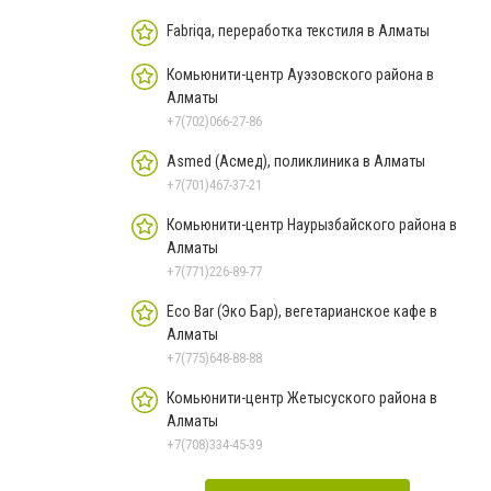
Fabriqa, переработка текстиля в Алматы
Комьюнити-центр Ауэзовского района в
Алматы
+7(702)066-27-86
Asmed (Асмед), поликлиника в Алматы
+7(701)467-37-21
Комьюнити-центр Наурызбайского района в
Алматы
+7(771)226-89-77
Eco Bar (Эко Бар), вегетарианское кафе в
Алматы
+7(775)648-88-88
Комьюнити-центр Жетысуского района в
Алматы
+7(708)334-45-39