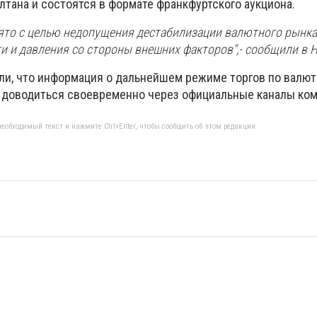
лтана и состоятся в формате франкфуртского аукциона.
ято с целью недопущения дестабилизации валютного рынка
и и давления со стороны внешних факторов
",- сообщили в 
и, что и
нформация о дальнейшем режиме торгов по валют
 доводиться своевременно через официальные каналы ко
еобходимый текст и нажмите Ctrl+Enter, чтобы сообщить об этом редакции