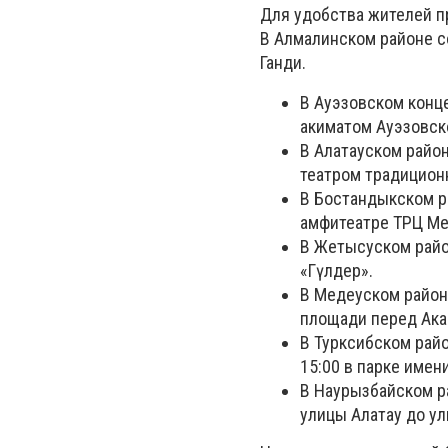
Для удобства жителей п
В Алмалинском районе со
Ганди.
В Ауэзовском конце
акиматом Ауэзовско
В Алатауском район
театром традиционн
В Бостандыкском ра
амфитеатре ТРЦ Meg
В Жетысуском район
«Гүлдер».
В Медеуском районе
площади перед Ака
В Турксибском райо
15:00 в парке имен
В Наурызбайском ра
улицы Алатау до ул