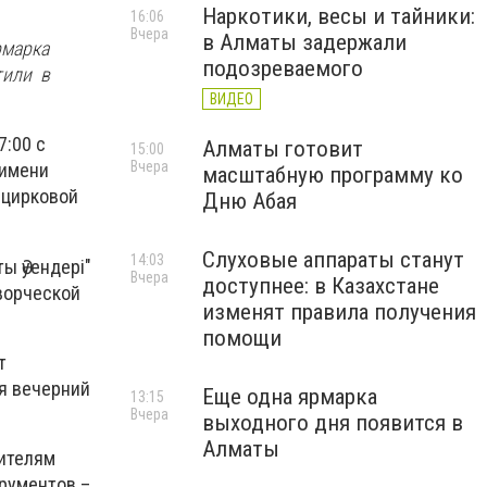
Наркотики, весы и тайники:
16:06
Вчера
в Алматы задержали
рмарка
подозреваемого
тили в
ВИДЕО
7:00 с
Алматы готовит
15:00
Вчера
 имени
масштабную программу ко
 цирковой
Дню Абая
Слуховые аппараты станут
14:03
ы Әуендері"
Вчера
доступнее: в Казахстане
ворческой
изменят правила получения
помощи
т
ся вечерний
Еще одна ярмарка
13:15
Вчера
выходного дня появится в
Алматы
рителям
рументов –