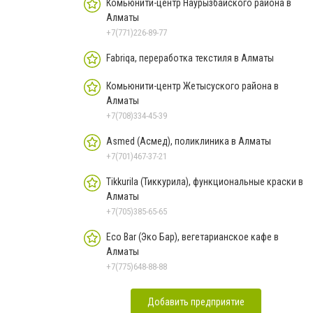
Комьюнити-центр Наурызбайского района в
Алматы
+7(771)226-89-77
Fabriqa, переработка текстиля в Алматы
Комьюнити-центр Жетысуского района в
Алматы
+7(708)334-45-39
Asmed (Асмед), поликлиника в Алматы
+7(701)467-37-21
Tikkurila (Тиккурила), функциональные краски в
Алматы
+7(705)385-65-65
Eco Bar (Эко Бар), вегетарианское кафе в
Алматы
+7(775)648-88-88
Добавить предприятие