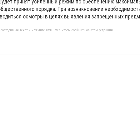
будет принят усиленный режим по обеспечению максимал
общественного порядка. При возникновении необходимост
оводиться осмотры в целях выявления запрещенных пред
еобходимый текст и нажмите Ctrl+Enter, чтобы сообщить об этом редакции