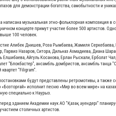
лпазов для демонстрации богатства, самобытности и уника
а написана музыкальная этно-фольклорная композиция в 
дничном концерте примут участие более 500 артистов. Од
свыше 100 человек.
астие Алибек Днишев, Роза Рымбаева, Жамиля Серкебаева,
р, Парвиз Назаров, Ситора, Дильназ Ахмадиева, Диана Шара
ь Елшибаева, Айгуль Косанова, Ерлан Рыскали, Ерболат Ча
алет "Блокбастер", ансамбль домбристов, ансамбль танца "С
 квартет "Filigram".
постановками будут представлены ретромотивы, а также 
р «Бозторғай» исполнит песню «Мир во всем мире» на каза
нную специально к Наурыз.
перед зданием Академии наук АО "Қазақ әуендері" планиру
 участием столичных артистов.