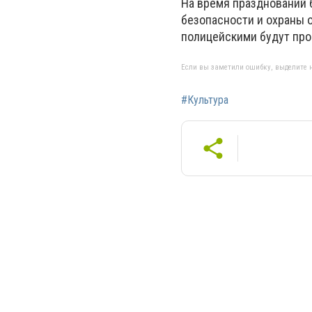
На время празднований 
безопасности и охраны 
полицейскими будут пр
Если вы заметили ошибку, выделите н
#Культура