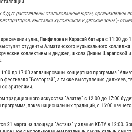
нсталляций.
х будут расставлены стилизованные юрты, организованы я
рестораторов, выставки художников и детские зоны",- отме
ересечении улиц Панфилова и Карасай батыра с 11:00 до 1
выступят студенты Алматинского музыкального колледжа
ворческие коллективы и диджеи, школа Дианы Шараповой и
в.
1:00 до 17:00 запланированы концертная программа "Алмат
о фестиваля "Бозторгай", а также выступления диджеев, т
 со зрителями.
м традиционного искусства "Алатау" с 12:00 до 17:00 буде
 программа, показ национальных традиций, с 16:00 начнет
ся 21 марта на площади "Астана" у здания КБТУ в 12:00. З
анное шоу с использованием различных музыкальных инст