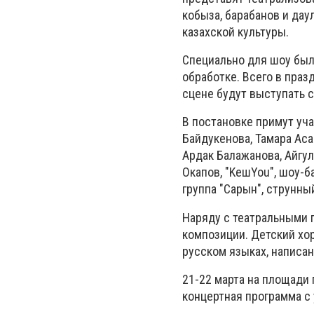
кобыза, барабанов и дау
казахской культуры.
Специально для шоу был
обработке. Всего в праз
сцене будут выступать 
В постановке примут уч
Байдукенова, Тамара Аса
Ардак Балажанова, Айгул
Окапов, "KeшYou", шоу-б
группа "Сарын", струнный
Наряду с театральными 
композиции. Детский хо
русском языках, написа
21-22 марта на площади 
концертная программа с