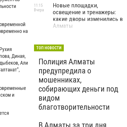
Новые площадки,
льности
11:15
Вчера
освещение и тренажеры:
какие дворы изменились в
современной
Алматы
новременно на
ТОП НОВОСТИ
 Рухия
пова, Диная,
Полиция Алматы
лдыбеков, Али
предупредила о
алтанат",
мошенниках,
собирающих деньги под
современные
хском и
видом
благотворительности
ется
В Алматы за три дня