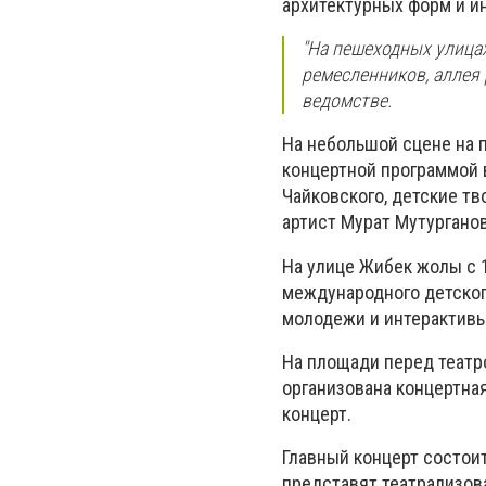
архитектурных форм и и
"На пешеходных улица
ремесленников, аллея 
ведомстве.
На небольшой сцене на п
концертной программой 
Чайковского, детские т
артист Мурат Мутургано
На улице Жибек жолы с 1
международного детског
молодежи и интерактивы
На площади перед театро
организована концертная
концерт.
Главный концерт состоит
представят театрализов