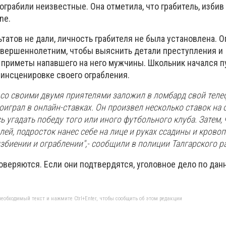
ограбили неизвестные. Она отметила, что
грабитель, избив
ne.
атов не дали, личность грабителя не была установлена. О
овершеннолетним, чтобы выяснить детали преступления и
приметы напавшего на него мужчины. Школьник начался п
 инсценировке своего ограбления.
со своими двумя приятелями заложил в ломбард свой теле
оиграл в онлайн-ставках. Он произвел несколько ставок на
сь угадать победу того или иного футбольного клуба. Затем,
лей, подросток нанес себе на лице и руках ссадины и кровоп
избиении и ограблении
",- сообщили в полиции Талгарского р
оверяются. Если они подтвердятся, уголовное дело по дан
еобходимый текст и нажмите Ctrl+Enter, чтобы сообщить об этом редакции