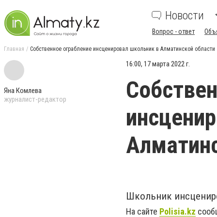
Новости
Вопрос - ответ
Объ
Главная
Собственное ограбление инсценировал школьник в Алматинской области
16:00, 17 марта 2022 г.
Собствен
Яна Комлева
журналист-редактор
инсценир
Алматинс
Школьник инсцениро
На сайте
Polisia.kz
сообщ