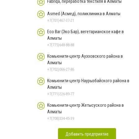
Fabriqa, переработка текстиля в Алматы
Asmed (Асмед), поликлиника в Алматы
+7(701)467-37-21
Eco Bar (Эко Бар), вегетарианское кафе в
Алматы
+7(775)648-88-88
Комьюнити-центр Ауэзовского района в
Алматы
+7(702)066-27-86
Комьюнити-центр Наурызбайского района в
Алматы
+7(771)226-89-77
Комьюнити-центр Жетысуского района в
Алматы
+7(708)334-45-39
Добавить предприятие