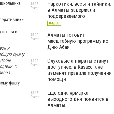
 школьника,
Наркотики, весы и тайники:
16:06
Вчера
в Алматы задержали
подозреваемого
перативники
ВИДЕО
утаться в
Алматы готовит
15:00
Вчера
масштабную программу ко
Дню Абая
фон и
 общую сумму
 чтобы
Слуховые аппараты станут
14:03
Вчера
одтеки. И
доступнее: в Казахстане
айона.
изменят правила получения
помощи
ному факту
Еще одна ярмарка
13:15
Вчера
выходного дня появится в
Алматы