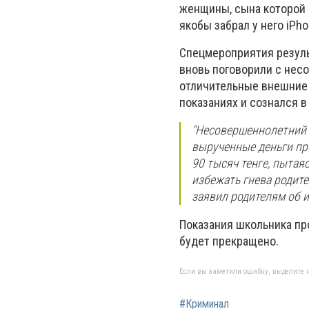
женщины, сына которой 
якобы забрал у него iPho
Спецмероприятия результ
вновь поговорили с нес
отличительные внешние 
показаниях и сознался в
"Н
есовершеннолетний 
вырученные деньги пр
90 тысяч тенге, пытая
избежать гнева родите
заявил родителям об 
Показания школьника пр
будет прекращено.
Если вы заметили ошибку, выделите н
#Криминал