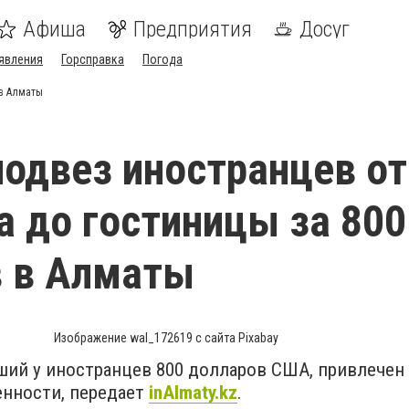
Афиша
Предприятия
Досуг
явления
Горсправка
Погода
 в Алматы
подвез иностранцев от
а до гостиницы за 800
в в Алматы
Изображение wal_172619 с сайта Pixabay
ший у иностранцев 800 долларов США, привлечен
енности, передает
inAlmaty.kz
.