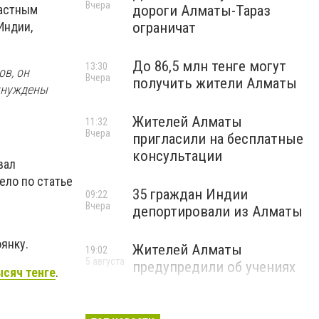
Вчера
частным
дороги Алматы-Тараз
Индии,
ограничат
До 86,5 млн тенге могут
13:30
ов, он
Вчера
получить жители Алматы
вынуждены
Жителей Алматы
11:32
Вчера
пригласили на бесплатные
консультации
вал
ело по статье
35 граждан Индии
09:22
Вчера
депортировали из Алматы
янку.
Жителей Алматы
19:02
5 августа
предупредили об учениях
ысяч тенге
.