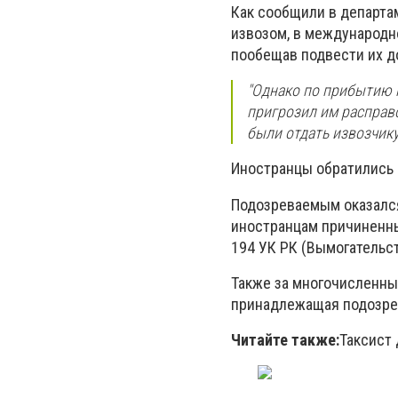
Как сообщили в департа
извозом, в международн
пообещав подвести их до
"Однако по прибытию н
пригрозил им расправо
были отдать извозчику
Иностранцы обратились 
Подозреваемым оказался
иностранцам причиненн
194 УК РК (Вымогательст
Также за многочисленн
принадлежащая подозре
Читайте также:
Таксист