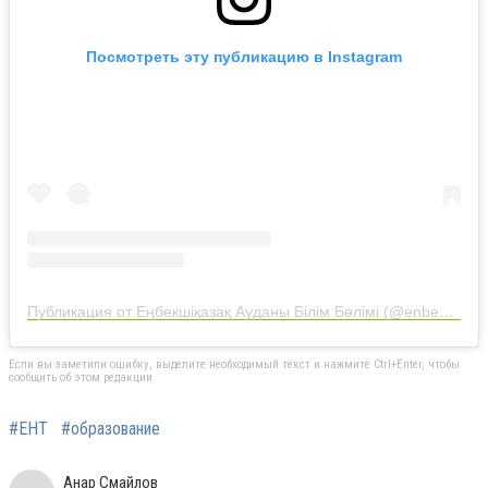
Посмотреть эту публикацию в Instagram
Публикация от Еңбекшіқазақ Ауданы Білім Бөлімі (@enbekshikazakh_a_bilim_b)
Если вы заметили ошибку, выделите необходимый текст и нажмите Ctrl+Enter, чтобы
сообщить об этом редакции
#ЕНТ
#образование
Анар Смайлов