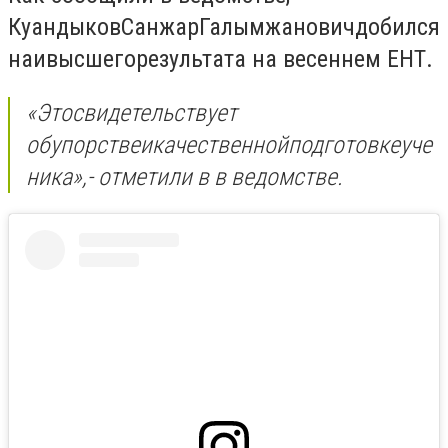
Куандыков
Санжар
Галымжанович
добился
наивысшего
результата на весеннем ЕНТ
.
«Это
свидетельствует
об
упорстве
и
качественной
подготовке
уче
ника
»,- отметили в в ведомстве.