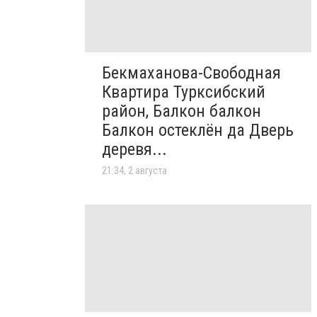
Бекмаханова-Свободная
Квартира Турксибский
район, Балкон балкон
Балкон остеклён да Дверь
деревя...
21:34, 2 августа