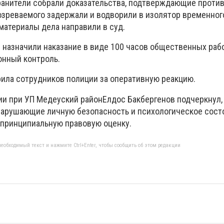
ранители собрали доказательства, подтверждающие проти
зреваемого задержали и водворили в изолятор временног
материалы дела направили в суд.
назначили наказание в виде 100 часов общественных рабо
онный контроль.
ила сотрудников полиции за оперативную реакцию.
ии при УП
Медеуский район
Елдос Бакбергенов
подчеркнул,
нарушающие личную безопасность и психологическое сост
ь принципиальную правовую оценку.
еобходимый текст и нажмите Ctrl+Enter, чтобы сообщить об этом редакции