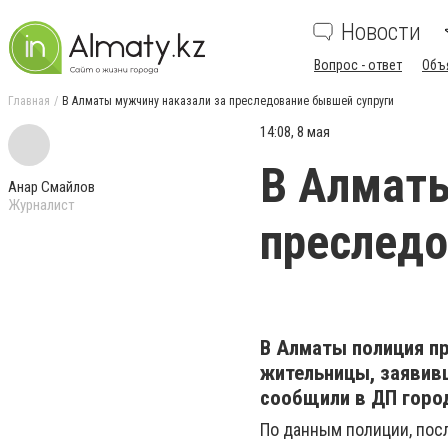
Новости
Вопрос - ответ
Объ
Главная
В Алматы мужчину наказали за преследование бывшей супруги
14:08, 8 мая
В Алматы
Анар Смайлов
Журналист
преследо
В
Алматы
полиция пр
жительницы, заявив
сообщили в ДП горо
По данным полиции, пос