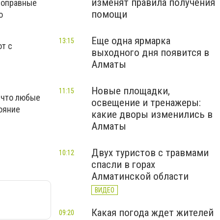
изменят правила получения
воправные
помощи
о
Еще одна ярмарка
13:15
т с
выходного дня появится в
Алматы
Новые площадки,
11:15
 что любые
освещение и тренажеры:
ояние
какие дворы изменились в
Алматы
Двух туристов с травмами
10:12
спасли в горах
Алматинской области
ВИДЕО
Какая погода ждет жителей
09:20