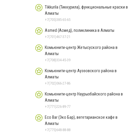
Tikkurila (Тиккурила), функциональные краски в
Алматы
+7(705)385-65-65
Asmed (Асмед), поликлиника в Алматы
+7(701)467-37-21
Комьюнити-центр Жетысуского района в
Алматы
+7(708)334-45-39
Комьюнити-центр Ауэзовского района в
Алматы
+7(702)066-27-86
Комьюнити-центр Наурызбайского района в
Алматы
+7(771)226-89-77
Eco Bar (Эко Бар), вегетарианское кафе в
Алматы
+7(775)648-88-88