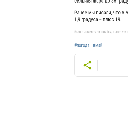
сильная жара до 36 град
Ранее мы писали, что в 
1,9 градуса – плюс 19.
Если вы заметили ошибку, выделите н
#погода
#май