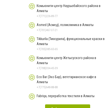
Комьюнити-центр Наурызбайского района в
Алматы
+7(771)226-89-77
Asmed (Асмед), поликлиника в Алматы
+7(701)467-37-21
Tikkurila (Тиккурила), функциональные краски в
Алматы
+7(705)385-65-65
Комьюнити-центр Жетысуского района в
Алматы
+7(708)334-45-39
Eco Bar (Эко Бар), вегетарианское кафе в
Алматы
+7(775)648-88-88
Fabriqa, переработка текстиля в Алматы