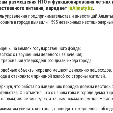
сам размещения НТО и функционирования летних
ественного питания, передает
inAlmaty.kz
.
ль управления предпринимательства и инвестиций Алмат
иторинга в городе выявили 1595 незаконных нестационарны
ещены на землях государственного фонда;
частках с нарушением целевого назначения;
 требований утвержденного дизайн-кода города.
 подобные объекты нередко мешают движению пешеходов, 
рода и становятся причиной жалоб со стороны жителей.
ркнул, что работа по наведению порядка должна вестись 
ательства. Он отметил, что с начала года в городе демонти
го словам, является недостаточным показателем для мегапо
акиматам усилить контроль, проводить ежедневные обход