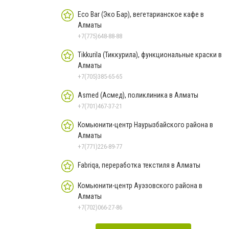
Eco Bar (Эко Бар), вегетарианское кафе в
Алматы
+7(775)648-88-88
Tikkurila (Тиккурила), функциональные краски в
Алматы
+7(705)385-65-65
Asmed (Асмед), поликлиника в Алматы
+7(701)467-37-21
Комьюнити-центр Наурызбайского района в
Алматы
+7(771)226-89-77
Fabriqa, переработка текстиля в Алматы
Комьюнити-центр Ауэзовского района в
Алматы
+7(702)066-27-86