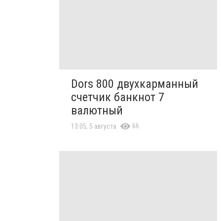
Dors 800 двухкарманный
счетчик банкнот 7
валютный
66
13:05, 5 августа