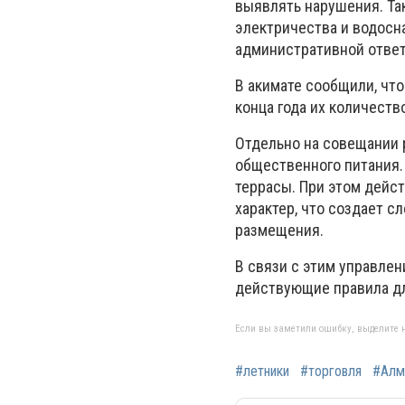
выявлять нарушения. Та
электричества и водосн
административной ответ
В акимате сообщили, чт
конца года их количеств
Отдельно на совещании 
общественного питания.
террасы. При этом дейс
характер, что создает с
размещения.
В связи с этим управле
действующие правила дл
Если вы заметили ошибку, выделите н
#летники
#торговля
#Алм