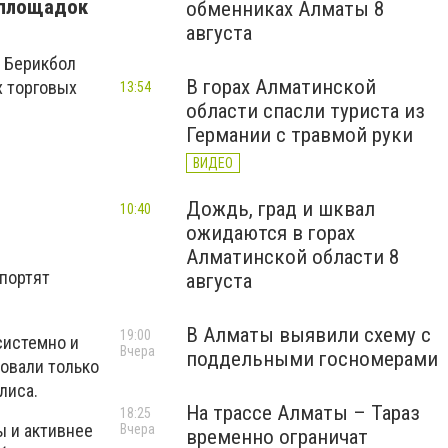
 площадок
обменниках Алматы 8
августа
ы
Берикбол
В горах Алматинской
х торговых
13:54
области спасли туриста из
Германии с травмой руки
ВИДЕО
Дождь, град и шквал
10:40
ожидаются в горах
Алматинской области 8
портят
августа
В Алматы выявили схему с
19:00
системно и
Вчера
поддельными госномерами
ровали только
лиса.
На трассе Алматы – Тараз
18:25
ы и активнее
Вчера
временно ограничат