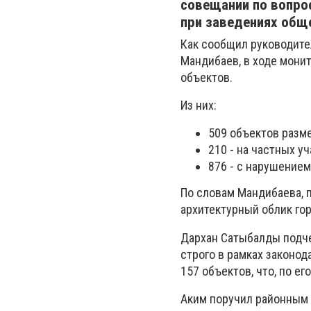
совещании по вопро
при заведениях общ
Как сообщил руководите
Мандибаев
, в ходе мон
объектов.
Из них:
509 объектов разм
210 - на частных у
876 - с нарушением
По словам Мандибаева,
архитектурный облик го
Дархан Сатыбалды подче
строго в рамках законод
157 объектов, что, по е
Аким поручил районным 