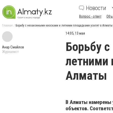
Новости
Вопрос - ответ
Объ
Главная
Борьбу с незаконными киосками и летними площадками усилят в Алматы
14:05, 13 мая
Борьбу с
Анар Смайлов
Журналист
летними 
Алматы
В
Алматы
намерены 
объектов. Соответс