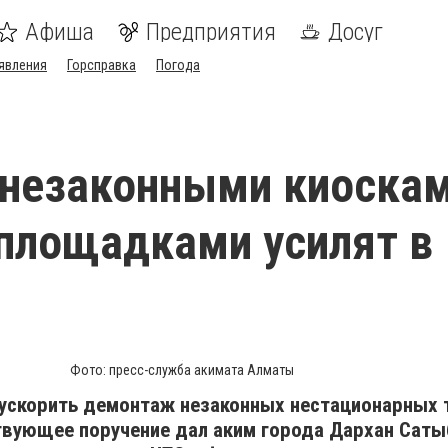
Афиша
Предприятия
Досуг
явления
Горсправка
Погода
 незаконными киоскам
площадками усилят в
Фото: пресс-служба акимата Алматы
ускорить демонтаж незаконных нестационарных 
твующее поручение дал аким города
Дархан Сат