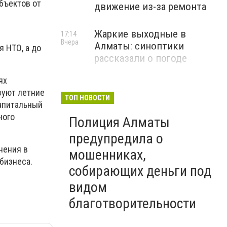
бъектов от
движение из-за ремонта
Жаркие выходные в
17:14
Вчера
Алматы: синоптики
 НТО, а до
рассказали о погоде
ях
зуют летние
ТОП НОВОСТИ
капитальный
ного
Полиция Алматы
предупредила о
нения в
мошенниках,
бизнеса.
собирающих деньги под
видом
благотворительности