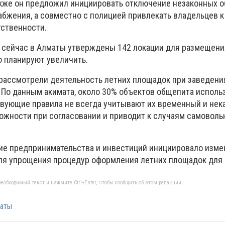
кже он предложил инициировать отключение незаконных о
абжения, а совместно с полицией привлекать владельцев к
ственности.
о сейчас в Алматы утверждены 142 локации для размещения
о планируют увеличить.
рассмотрели деятельность летних площадок при заведени
 По данным акимата, около 30% объектов общепита исполь
твующие правила не всегда учитывают их временный и не
ложности при согласовании и приводит к случаям самоволь
ние предпринимательства и инвестиций инициировало изме
я упрощения процедур оформления летних площадок для 
еобходимый текст и нажмите Ctrl+Enter, чтобы сообщить об этом редакции
аты