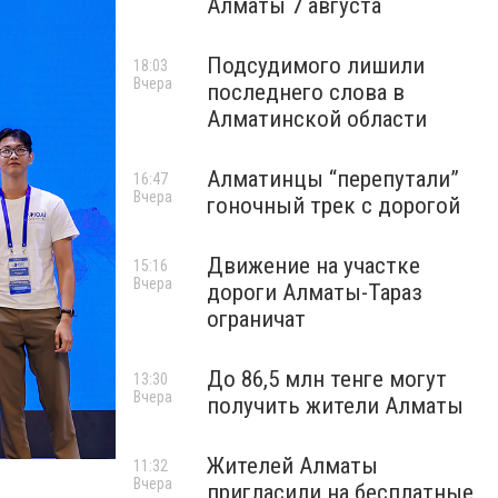
Алматы 7 августа
Подсудимого лишили
18:03
Вчера
последнего слова в
Алматинской области
Алматинцы “перепутали”
16:47
Вчера
гоночный трек с дорогой
Движение на участке
15:16
Вчера
дороги Алматы-Тараз
ограничат
До 86,5 млн тенге могут
13:30
Вчера
получить жители Алматы
Жителей Алматы
11:32
Вчера
пригласили на бесплатные