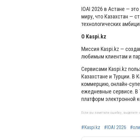
IOAI 2026 в Астане — эт
миру, что Казахстан — 
технологических амбици
О Kaspi.kz
Миссия Kaspi.kz — созд
любимым клиентам и па
Сервисами Kaspi.kz поль
Казахстане и Турции. В 
коммерцию, онлайн-супер
ежедневные сервисе. В Т
платформ электронной 
Если вы заметили ошибку, выделите н
#Kaspi.kz
#IOAI 2026
#оли