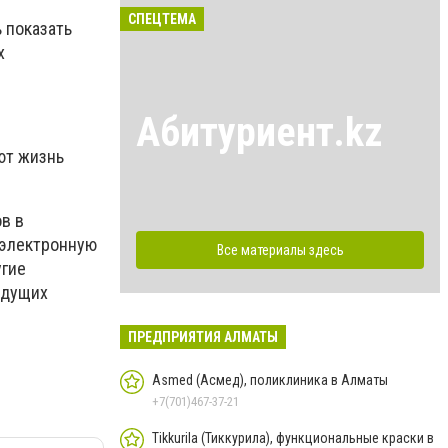
СПЕЦТЕМА
 показать
х
Абитуриент.kz
ют жизнь
в в
 электронную
Все материалы здесь
угие
едущих
ПРЕДПРИЯТИЯ АЛМАТЫ
Asmed (Асмед), поликлиника в Алматы
+7(701)467-37-21
Tikkurila (Тиккурила), функциональные краски в