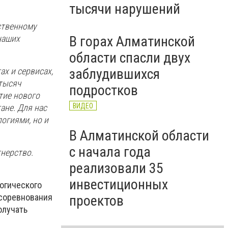
тысячи нарушений
ственному
наших
В горах Алматинской
области спасли двух
заблудившихся
ах и сервисах,
 тысяч
подростков
тие нового
ВИДЕО
ане. Для нас
огиями, но и
В Алматинской области
с начала года
нерство.
реализовали 35
инвестиционных
логического
 соревнования
проектов
олучать