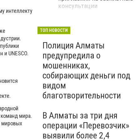
консультации
му интеллекту
кже
ТОП НОВОСТИ
ндустрии.
Полиция Алматы
спублики
н и UNESCO.
предупредила о
мошенниках,
собирающих деньги под
новится
видом
благотворительности
екте.
ародной
В Алматы за три дня
 команд мира.
х мировых
операции «Перевозчик»
выявили более 2,4