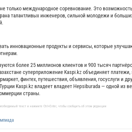
о не только международное соревнование. Это возможность
страна талантливых инженеров, сильной молодежи и больши
й.
авать инновационные продукты и сервисы, которые улучша
ртнерам.
зуются более 25 миллионов клиентов и 900 тысяч партнёро
Казахстане суперприложение Kaspi.kz объединяет платежи,
маркет, финтех, путешествия, объявления, госуслуги и др
урции Kaspi.kz владеет владеет Hepsiburada — одной из в
коммерции страны.
еобходимый текст и нажмите Ctrl+Enter, чтобы сообщить об этом редакции
мпиада