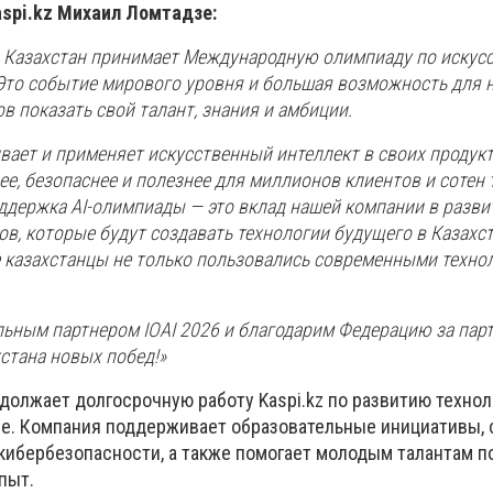
aspi.kz Михаил Ломтадзе:
о Казахстан принимает Международную олимпиаду по искус
. Это событие мирового уровня и большая возможность для 
в показать свой талант, знания и амбиции.
ивает и применяет искусственный интеллект в своих продукт
ее, безопаснее и полезнее для миллионов клиентов и сотен
ддержка AI-олимпиады — это вклад нашей компании в разви
в, которые будут создавать технологии будущего в Казахст
 казахстанцы не только пользовались современными технол
льным партнером IOAI 2026 и благодарим Федерацию за парт
стана новых побед!»
должает долгосрочную работу Kaspi.kz по развитию техно
не. Компания поддерживает образовательные инициативы,
кибербезопасности, а также помогает молодым талантам п
пыт.