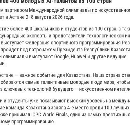
лее 400 молодых AI-талантов из 100 стран
ным партнером Международной олимпиады по искусственно
ет в Астане 2–8 августа 2026 года.
тие более 400 школьников и студентов из 100 стран, а та
дународные эксперты и представители технологической и
6 выступает Федерация спортивного программирования Ре
 пройдет под патронажем Президента Республики Казахста
 олимпиады выступают Google, Huawei и другие ведущие
ии.
Астане — важное событие для Казахстана. Наша страна ста
 собираются самые талантливые молодые люди мира, чтобы
из ключевых технологий будущего — искусственном интелл
и и студенты уже показывают высокий уровень на междун
итае команда Казахстана заняла 4-е место среди 100 лучших
акже принимал ICPC World Finals, один из самых престижны
вному программированию.