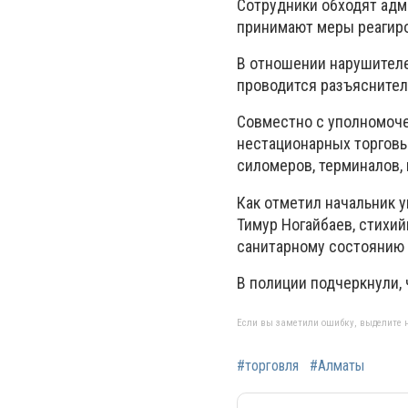
Сотрудники обходят адм
принимают меры реагир
В отношении нарушител
проводится разъяснител
Совместно с уполномоч
нестационарных торговы
силомеров, терминалов, 
Как отметил начальник 
Тимур Ногайбаев
, стихи
санитарному состоянию 
В полиции подчеркнули, 
Если вы заметили ошибку, выделите н
#торговля
#Алматы