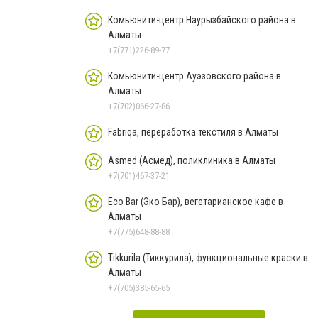
Комьюнити-центр Наурызбайского района в
Алматы
+7(771)226-89-77
Комьюнити-центр Ауэзовского района в
Алматы
+7(702)066-27-86
Fabriqa, переработка текстиля в Алматы
Asmed (Асмед), поликлиника в Алматы
+7(701)467-37-21
Eco Bar (Эко Бар), вегетарианское кафе в
Алматы
+7(775)648-88-88
Tikkurila (Тиккурила), функциональные краски в
Алматы
+7(705)385-65-65