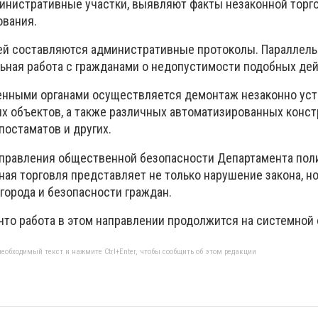
инистративные участки, выявляют факты незаконной торг
ования.
ей составляются административные протоколы. Параллель
ьная работа с гражданами о недопустимости подобных дей
енными органами осуществляется демонтаж незаконно ус
х объектов, а также различных автоматизированных конст
постаматов и других.
управления общественной безопасности Департамента по
йная торговля представляет не только нарушение закона, но
города и безопасности граждан.
что работа в этом направлении продолжится на системной 
еобходимый текст и нажмите Ctrl+Enter, чтобы сообщить об этом редакции