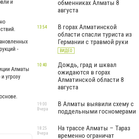
овли и
обменниках Алматы 8
августа
но
В горах Алматинской
13:54
ствий.
области спасли туриста из
Германии с травмой руки
тановленных
рукций -
ВИДЕО
Дождь, град и шквал
10:40
лиции Алматы
ожидаются в горах
 и угрозу
Алматинской области 8
августа
основе.
В Алматы выявили схему с
19:00
Вчера
поддельными госномерами
На трассе Алматы – Тараз
18:25
Вчера
временно ограничат