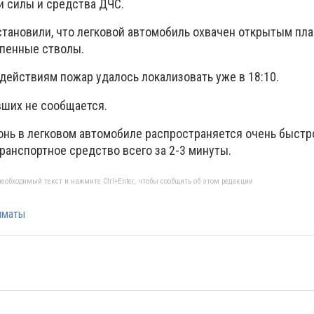
 силы и средства ДЧС.
ановили, что легковой автомобиль охвачен открытым пл
 пенные стволы.
действиям пожар удалось локализовать уже в 18:10.
ших не сообщается.
гонь в легковом автомобиле распространяется очень быстр
ранспортное средство всего за 2-3 минуты.
еобходимый текст и нажмите Ctrl+Enter, чтобы сообщить об этом редакции
лматы