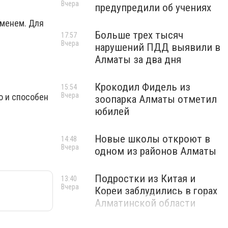
Вчера
предупредили об учениях
аменем. Для
Больше трех тысяч
17:57
Вчера
нарушений ПДД выявили в
Алматы за два дня
Крокодил Фидель из
15:54
Вчера
о и способен
зоопарка Алматы отметил
юбилей
Новые школы откроют в
14:48
Вчера
одном из районов Алматы
Подростки из Китая и
13:40
Вчера
Кореи заблудились в горах
Алматинской области