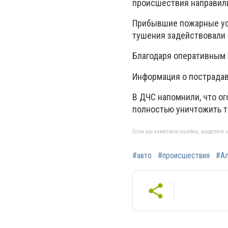
происшествия направили
Прибывшие пожарные уст
тушения задействовали
Благодаря оперативным 
Информация о пострадав
В ДЧС напомнили, что о
полностью уничтожить т
Если вы заметили ошибку, выделите н
#авто
#происшествия
#А