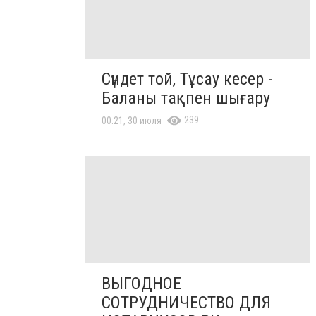
Сүндет той, Тұсау кесер -
Баланы тақпен шығару
239
00:21, 30 июля
ВЫГОДНОЕ
СОТРУДНИЧЕСТВО ДЛЯ