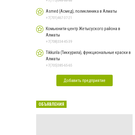
+7(775)648-88-88
Asmed (Асмед), поликлиника в Алматы
+7(701)467-37-21
Комьюнити-центр Жетысуского района в
Алматы
+7(708)334-45-39
Tikkurila (Тиккурила), функциональные краски в
Алматы
+7(705)385-65-65
Добавить предприятие
ОБЪЯВЛЕНИЯ