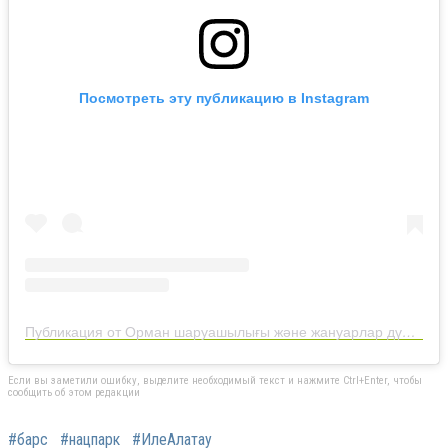
Посмотреть эту публикацию в Instagram
Публикация от Орман шаруашылығы және жануарлар дүниесі комитеті (@qazaqormany)
Если вы заметили ошибку, выделите необходимый текст и нажмите Ctrl+Enter, чтобы
сообщить об этом редакции
#барс
#нацпарк
#ИлеАлатау