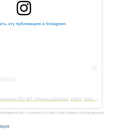
еть эту публикацию в Instagram
Публикация от Алматы қаласының ПД | ДП г.Алматы (@almaty_police_department)
еобходимый текст и нажмите Ctrl+Enter, чтобы сообщить об этом редакции
лиция