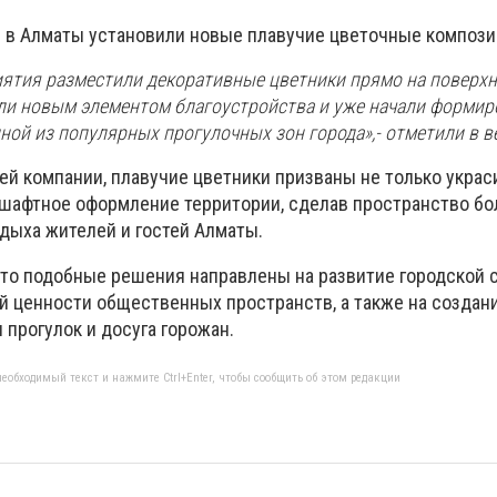
р в Алматы установили новые плавучие цветочные композ
ятия разместили декоративные цветники прямо на поверхн
ли новым элементом благоустройства и уже начали формир
ой из популярных прогулочных зон города»,- отметили в в
ей компании, плавучие цветники призваны не только украс
дшафтное оформление территории, сделав пространство бо
дыха жителей и гостей Алматы.
 что подобные решения направлены на развитие городской 
 ценности общественных пространств, а также на создан
прогулок и досуга горожан.
еобходимый текст и нажмите Ctrl+Enter, чтобы сообщить об этом редакции