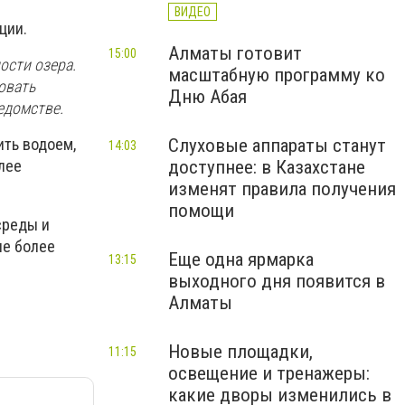
ВИДЕО
иции.
Алматы готовит
15:00
ости озера.
масштабную программу ко
овать
Дню Абая
едомстве.
Слуховые аппараты станут
ить водоем,
14:03
доступнее: в Казахстане
лее
изменят правила получения
помощи
среды и
ие более
Еще одна ярмарка
13:15
выходного дня появится в
Алматы
Новые площадки,
11:15
освещение и тренажеры:
какие дворы изменились в