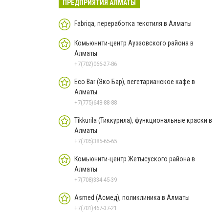
ПРЕДПРИЯТИЯ АЛМАТЫ
Fabriqa, переработка текстиля в Алматы
Комьюнити-центр Ауэзовского района в
Алматы
+7(702)066-27-86
Eco Bar (Эко Бар), вегетарианское кафе в
Алматы
+7(775)648-88-88
Tikkurila (Тиккурила), функциональные краски в
Алматы
+7(705)385-65-65
Комьюнити-центр Жетысуского района в
Алматы
+7(708)334-45-39
Asmed (Асмед), поликлиника в Алматы
+7(701)467-37-21