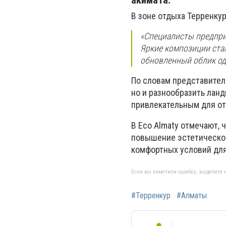
акимата.
В зоне отдыха Терренку
«Специалисты предпри
Яркие композиции ста
обновленный облик одн
По словам представител
но и разнообразить лан
привлекательным для от
В Eco Almaty отмечают,
повышение эстетической
комфортных условий для 
Если вы заметили ошибку, выделите н
#Терренкур
#Алматы