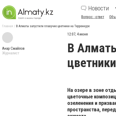
Новости
Вопрос - ответ
Объ
Главная
В Алматы запустили плавучие цветники на Терренкуре
12:07, 4 июня
В Алматы
Анар Смайлов
Журналист
цветники
На озере в зоне отд
цветочные композиц
озеленения и призва
пространства, пере