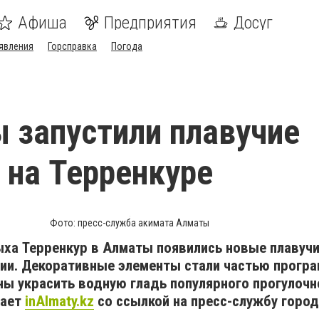
Афиша
Предприятия
Досуг
явления
Горсправка
Погода
 запустили плавучие
 на Терренкуре
Фото: пресс-служба акимата Алматы
ыха Терренкур в Алматы появились новые плавуч
ии. Декоративные элементы стали частью прогр
ны украсить водную гладь популярного прогулочн
дает
inAlmaty.kz
со ссылкой на пресс-службу город