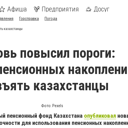
Афиша
Предприятия
Досуг
явления
Горсправка
Погода
ть казахстанцы
вь повысил пороги:
пенсионных накоплени
зъять казахстанцы
Фото: Pexels
ый пенсионный фонд Казахстана
опубликовал
нов
очности для использования пенсионных накоплени