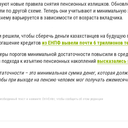
твуют новые правила снятия пенсионных излишков. Обновл
ли по другой схеме. Теперь они учитывают и минимальную 
жнему варьируется в зависимости от возраста вкладчика.
и решили, чтобы сберечь деньги казахстанцев на будущую 
погашение кредитов
из ЕНПФ вывели почти 6 триллионов т
еры порогов минимальной достаточности повысили в сред
 подхода к изъятию пенсионных накоплений
высказались 
аточности – это минимальная сумма денег, которая долж
тобы при выходе на пенсию человек мог получать ежемеся
еобходимый текст и нажмите Ctrl+Enter, чтобы сообщить об этом редакции