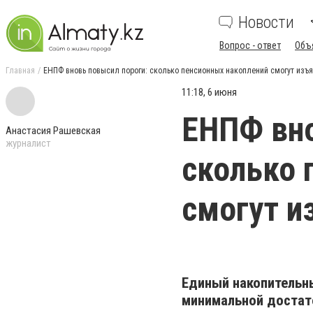
Новости
Вопрос - ответ
Объ
Главная
ЕНПФ вновь повысил пороги: сколько пенсионных накоплений смогут изъя
11:18, 6 июня
ЕНПФ вно
Анастасия Рашевская
журналист
сколько 
смогут и
Единый накопительн
минимальной достат