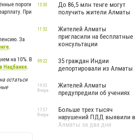
ённые пороги
До 86,5 млн тенге могут
13:30
зарплату. При
получить жители Алматы
Жителей Алматы
11:32
пригласили на бесплатные
пенсию. За
консультации
енге
.
нем на 10%. В
35 граждан Индии
09:22
в Нацбанке
.
депортировали из Алматы
на остаться
Жителей Алматы
19:02
чные
Вчера
предупредили об учениях
Больше трех тысяч
17:57
Вчера
нарушений ПДД выявили в
Алматы за два дня