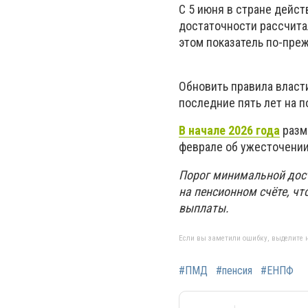
С 5 июня в стране дейс
достаточности рассчита
этом показатель по-пре
Обновить правила власт
последние пять лет на 
В начале 2026 года
разм
феврале об ужесточении
Порог минимальной дост
на пенсионном счёте, ч
выплаты.
Если вы заметили ошибку, выделите н
#ПМД
#пенсия
#ЕНПФ