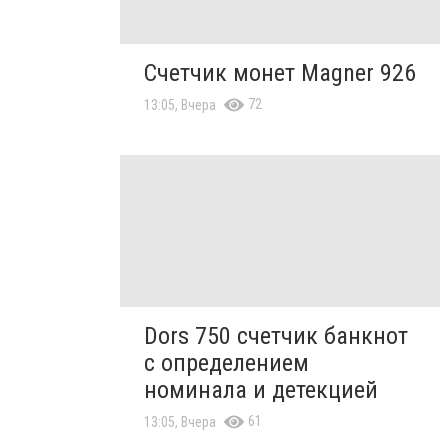
Счетчик монет Magner 926
72
13:05, Вчера
Dors 750 счетчик банкнот
с определением
номинала и детекцией
61
13:05, Вчера