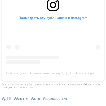
Посмотреть эту публикацию в Instagram
Публикация от Алматы қаласының ПД | ДП г.Алматы (@almaty_police_department)
Если вы заметили ошибку, выделите необходимый текст и нажмите Ctrl+Enter, чтобы
сообщить об этом редакции
#ДТП
#Алматы
#авто
#происшествия