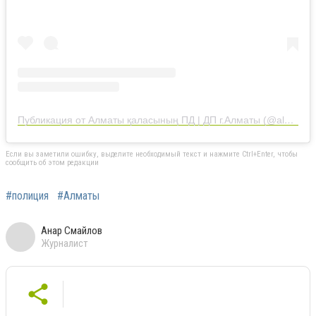
Публикация от Алматы қаласының ПД | ДП г.Алматы (@almaty_police_department)
Если вы заметили ошибку, выделите необходимый текст и нажмите Ctrl+Enter, чтобы
сообщить об этом редакции
#полиция
#Алматы
Анар Смайлов
Журналист