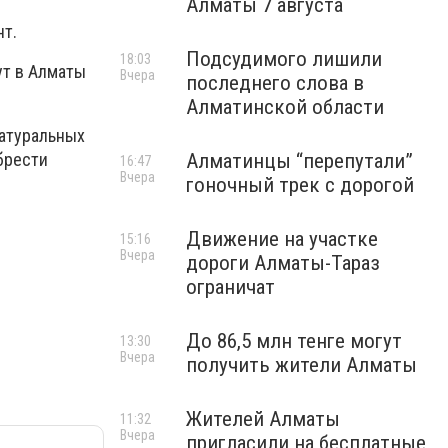
Алматы 7 августа
нт.
Подсудимого лишили
18:03
ут в Алматы
Вчера
последнего слова в
Алматинской области
натуральных
Алматинцы “перепутали”
брести
16:47
Вчера
гоночный трек с дорогой
Движение на участке
15:16
Вчера
дороги Алматы-Тараз
ограничат
До 86,5 млн тенге могут
13:30
Вчера
получить жители Алматы
Жителей Алматы
11:32
Вчера
пригласили на бесплатные