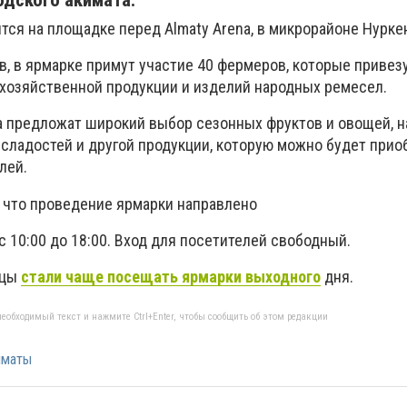
одского акимата.
ятся на площадке перед
Almaty Arena,
в микрорайоне Нурке
в, в ярмарке примут участие 40 фермеров, которые привез
хозяйственной продукции и изделий народных ремесел.
а предложат широкий выбор сезонных фруктов и овощей, 
 сладостей и другой продукции, которую можно будет прио
лей.
 что проведение ярмарки направлено
с 10:00 до 18:00. Вход для посетителей свободный.
нцы
стали чаще посещать ярмарки выходного
дня.
еобходимый текст и нажмите Ctrl+Enter, чтобы сообщить об этом редакции
лматы