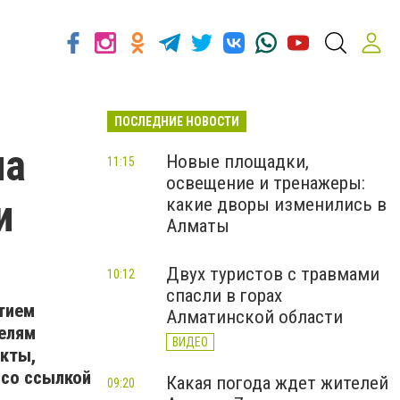
ПОСЛЕДНИЕ НОВОСТИ
на
Новые площадки,
11:15
освещение и тренажеры:
и
какие дворы изменились в
Алматы
Двух туристов с травмами
10:12
спасли в горах
тием
Алматинской области
телям
ВИДЕО
укты,
cо ссылкой
Какая погода ждет жителей
09:20