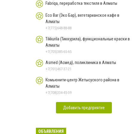
Fabriqa, переработка текстиля в Алматы
Eco Bar (Эко Бар), вегетарианское кафе в
Алматы
+7(775)648-88-88
Tikkurila (Тиккурила), функциональные краски в
Алматы
+7(705)385-65-65
Asmed (Асмед), поликлиника в Алматы
+7(701)467-37-21
Комьюнити-центр Жетысуского района в
Алматы
+7(708)334-45-39
Добавить предприятие
ОБЪЯВЛЕНИЯ