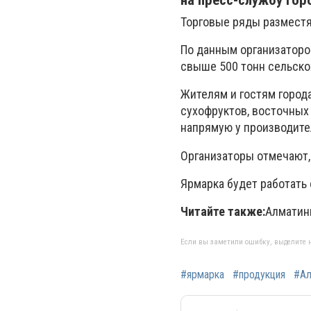
на пресс-службу гор
Торговые ряды размест
По данным организаторо
свыше 500 тонн сельско
Жителям и гостям город
сухофруктов, восточных
напрямую у производите
Организаторы отмечают,
Ярмарка будет работать 
Читайте также:
Алмати
Если вы заметили ошибку, выделите н
#ярмарка
#продукция
#А