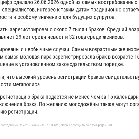
цифр сделало 26.06.2026 одной из самых востребованных 
 специалистов, интерес к таким датам традиционно остаё
мости и особому значению для будущих супругов.
маты зарегистрировано около 7 тысяч браков. Средний воз
вляет 29 лет среди невест и 32 года среди женихов.
сированы и необычные случаи. Самым возрастным женихом
м самая молодая пара зарегистрировала брак в возрасте 16
ение в установленном законодательством порядке.
и, что высокий уровень регистрации браков свидетельств
ости мегаполиса.
регистрацию брака подаётся не менее чем за 15 календар
ключения брака. По желанию молодожёны также могут орг
ию регистрации.
еобходимый текст и нажмите Ctrl+Enter, чтобы сообщить об этом редакции