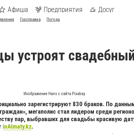
Афиша
Предприятия
Досуг
явления
Горсправка
Погода
ы устроят свадебный
Изображение Hans с сайта Pixabay
фициально зарегистрируют 830 браков. По данны
граждан», мегаполис стал лидером среди регион
еству пар, выбравших для свадьбы красивую дат
т
inAlmaty.kz
.