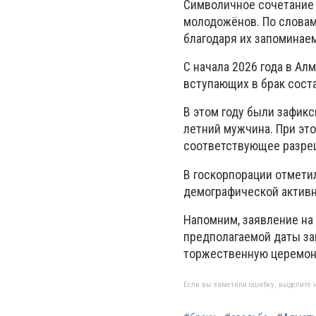
Символичное сочетание 
молодожёнов. По словам
благодаря их запоминае
С начала 2026 года в Ал
вступающих в брак соста
В этом году были зафик
летний мужчина. При это
соответствующее разреш
В госкорпорации отметил
демографической активн
Напомним, заявление на 
предполагаемой даты за
торжественную церемон
Если вы заметили ошибку, выделите н