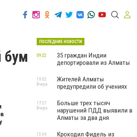
ПОСЛЕДНИЕ НОВОСТИ
 бум
35 граждан Индии
09:22
депортировали из Алматы
Жителей Алматы
19:02
Вчера
предупредили об учениях
Больше трех тысяч
17:57
м
Вчера
нарушений ПДД выявили в
ов
Алматы за два дня
у
Крокодил Фидель из
15:54