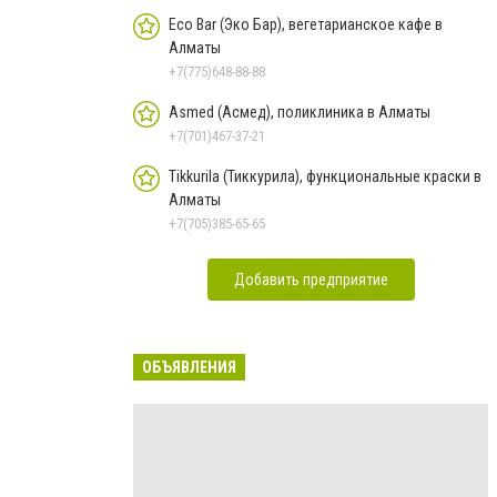
Eco Bar (Эко Бар), вегетарианское кафе в
Алматы
+7(775)648-88-88
Asmed (Асмед), поликлиника в Алматы
+7(701)467-37-21
Tikkurila (Тиккурила), функциональные краски в
Алматы
+7(705)385-65-65
Добавить предприятие
ОБЪЯВЛЕНИЯ