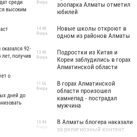
дат среди
Вчера
зоопарка Алматы отметил
тся высоким
юбилей
Новые школы откроют в
раст
14:48
Вчера
одном из районов Алматы
 оказался 92-
Подростки из Китая и
13:40
 лет, получив
Вчера
Кореи заблудились в горах
Алматинской области
ует о
В горах Алматинской
11:56
Вчера
области произошел
ных дней до
камнепад - пострадал
анизовать
мужчина
В Алматы блогера наказали
10:44
Вчера
за религиозный контент