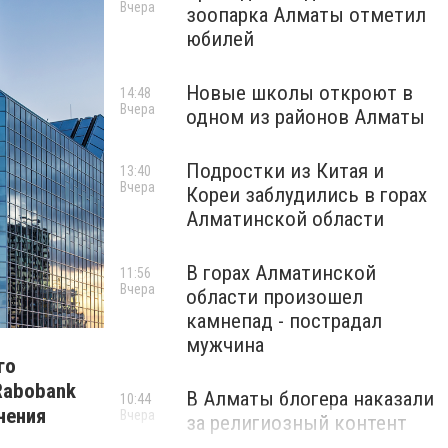
Вчера
зоопарка Алматы отметил
юбилей
Новые школы откроют в
14:48
Вчера
одном из районов Алматы
Подростки из Китая и
13:40
Вчера
Кореи заблудились в горах
Алматинской области
В горах Алматинской
11:56
Вчера
области произошел
камнепад - пострадал
мужчина
го
Rabobank
В Алматы блогера наказали
10:44
нения
Вчера
за религиозный контент