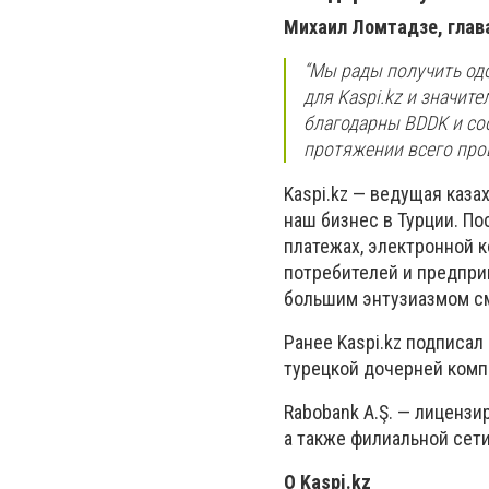
Михаил Ломтадзе, глава
“Мы рады получить одо
для Kaspi.kz и значит
благодарны BDDK и со
протяжении всего про
Kaspi.kz — ведущая каза
наш бизнес в Турции. П
платежах, электронной 
потребителей и предприн
большим энтузиазмом смо
Ранее Kaspi.kz подписал
турецкой дочерней комп
Rabobank A.Ş. — лицензи
а также филиальной сети
О Kaspi.kz