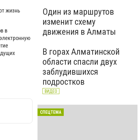
Один из маршрутов
ют жизнь
изменит схему
движения в Алматы
в в
 электронную
угие
В горах Алматинской
едущих
области спасли двух
заблудившихся
подростков
ВИДЕО
СПЕЦТЕМА