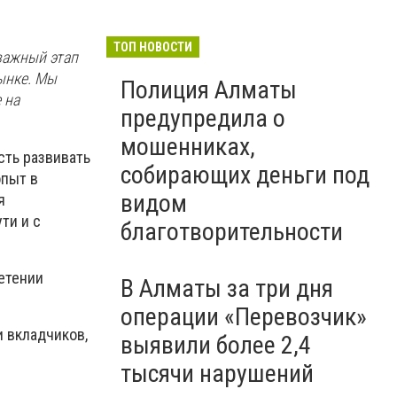
ТОП НОВОСТИ
важный этап
рынке. Мы
Полиция Алматы
 на
предупредила о
мошенниках,
сть развивать
собирающих деньги под
опыт в
видом
я
ти и с
благотворительности
”
ретении
В Алматы за три дня
операции «Перевозчик»
и вкладчиков,
выявили более 2,4
тысячи нарушений