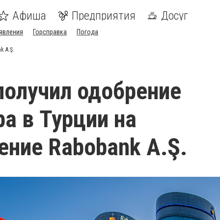
Афиша
Предприятия
Досуг
явления
Горсправка
Погода
k A.Ş.
 получил одобрение
ра в Турции на
ение Rabobank A.Ş.