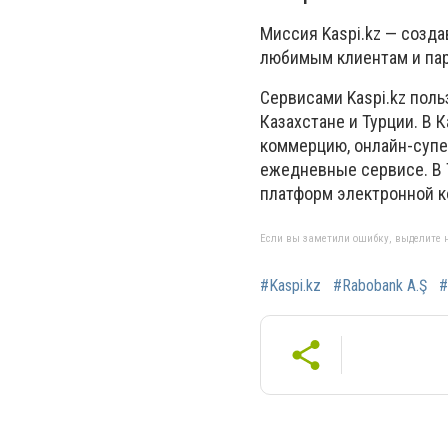
Миссия Kaspi.kz — созд
любимым клиентам и па
Сервисами Kaspi.kz поль
Казахстане и Турции. В 
коммерцию, онлайн-супер
ежедневные сервисе. В Т
платформ электронной 
Если вы заметили ошибку, выделите н
#Kaspi.kz
#Rabobank A.Ş
#