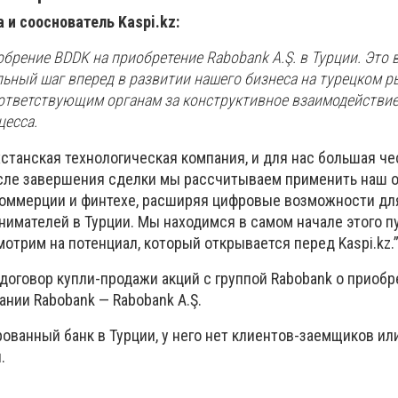
 и сооснователь Kaspi.kz:
брение BDDK на приобретение Rabobank A.Ş. в Турции. Это 
ельный шаг вперед в развитии нашего бизнеса на турецком 
ответствующим органам за конструктивное взаимодействие
цесса.
хстанская технологическая компания, и для нас большая че
осле завершения сделки мы рассчитываем применить наш 
коммерции и финтехе, расширяя цифровые возможности дл
имателей в Турции. Мы находимся в самом начале этого пу
трим на потенциал, который открывается перед Kaspi.kz.
 договор купли-продажи акций с группой Rabobank о приоб
ании Rabobank — Rabobank A.Ş.
рованный банк в Турции, у него нет клиентов-заемщиков ил
.