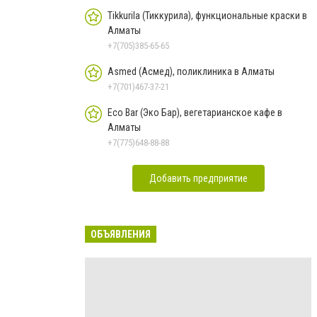
Tikkurila (Тиккурила), функциональные краски в
Алматы
+7(705)385-65-65
Asmed (Асмед), поликлиника в Алматы
+7(701)467-37-21
Eco Bar (Эко Бар), вегетарианское кафе в
Алматы
+7(775)648-88-88
Добавить предприятие
ОБЪЯВЛЕНИЯ