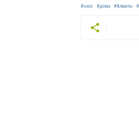
#снос
#дома
#Алматы
#