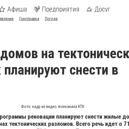
Афиша
Предприятия
Досуг
явления
Горсправка
Погода
 домов на тектоничес
 планируют снести в
Фото: кадр из видео телеканала КТК
программы реновации планируют снести жилые до
ах тектонических разломов. Всего речь идет о 7