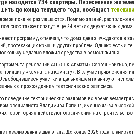
де находятся 734 квартиры. Переселение жителе
шить до конца текущего года, cообщает
телекан
 домов пока не разглашаются. Помимо зданий, расположенн
 под снос также попадут еще 24 ветхих двухэтажных дома.
вают программу, отмечая, что дома давно нуждаются в за
й, протекающих крыш и других проблем. Однако есть и те,
поскольку недавно вложил средства в ремонт жилья.
партамента реновации АО «СПК Алматы» Сергея Чайкина, п
о принципу «комната на комнату». В случае привлечения и
Освободившиеся участки в дальнейшем планируют исполь
язанных с прохождением тектонических разломов.
то поведение тектонических разломов во время землетря
овам специалиста Владимира Лапина, именно из-за высокой
ких территориях действуют ограничения на строительство
ет реализована в два этапа. До конца 2026 года планируе