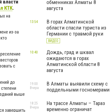
й власти
обменниках Алматы 8
ал КТК
.
августа
ых на
В горах Алматинской
13:54
области спасли туриста из
мене из-за
Германии с травмой руки
 кто
ВИДЕО
Дождь, град и шквал
10:40
ереселение
ожидаются в горах
нвесторов
Алматинской области 8
зовать с
августа
сений до
В Алматы выявили схему с
19:00
 степени
Вчера
поддельными госномерами
 зданий выше
На трассе Алматы – Тараз
18:25
Вчера
временно ограничат
тся завершить