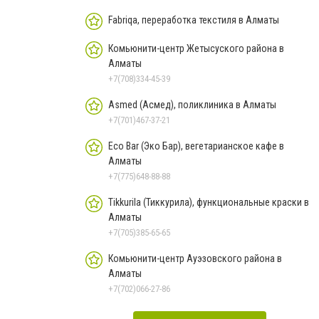
Fabriqa, переработка текстиля в Алматы
Комьюнити-центр Жетысуского района в
Алматы
+7(708)334-45-39
Asmed (Асмед), поликлиника в Алматы
+7(701)467-37-21
Eco Bar (Эко Бар), вегетарианское кафе в
Алматы
+7(775)648-88-88
Tikkurila (Тиккурила), функциональные краски в
Алматы
+7(705)385-65-65
Комьюнити-центр Ауэзовского района в
Алматы
+7(702)066-27-86