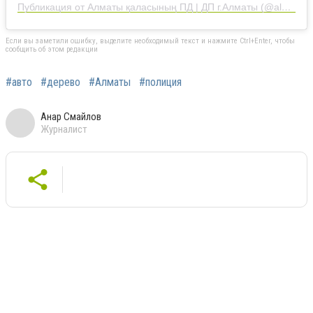
Публикация от Алматы қаласының ПД | ДП г.Алматы (@almaty.police)
Если вы заметили ошибку, выделите необходимый текст и нажмите Ctrl+Enter, чтобы
сообщить об этом редакции
#авто
#дерево
#Алматы
#полиция
Анар Смайлов
Журналист