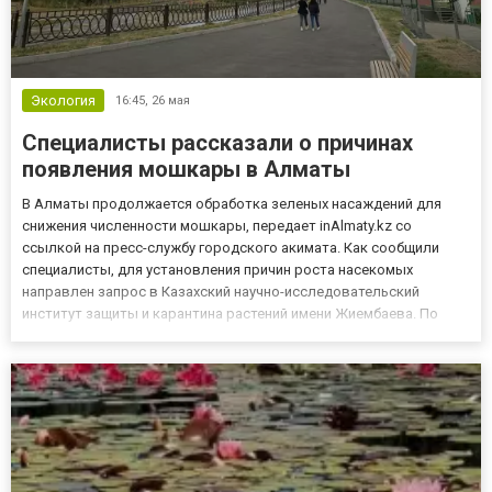
Экология
16:45,
26 мая
Специалисты рассказали о причинах
появления мошкары в Алматы
В Алматы продолжается обработка зеленых насаждений для
снижения численности мошкары, передает inAlmaty.kz со
ссылкой на пресс-службу городского акимата. Как сообщили
специалисты, для установления причин роста насекомых
направлен запрос в Казахский научно-исследовательский
институт защиты и карантина растений имени Жиембаева. По
предварительным данным, увеличение популяции мошкары
связано с потеплением, повышенной влажностью, активным
ростом зелёных насажде...