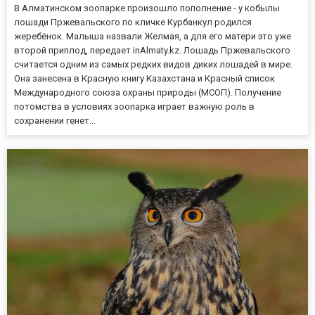
В Алматинском зоопарке произошло пополнение - у кобылы
лошади Пржевальского по кличке Курбанкул родился
жеребёнок. Малыша назвали Желмая, а для его матери это уже
второй приплод, передает inAlmaty.kz. Лошадь Пржевальского
считается одним из самых редких видов диких лошадей в мире.
Она занесена в Красную книгу Казахстана и Красный список
Международного союза охраны природы (МСОП). Получение
потомства в условиях зоопарка играет важную роль в
сохранении генет...