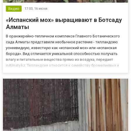
Видео
17:03,
16 июня
«Испанский мох» выращивают в Ботсаду
Алматы
В оранжерейно-тепличном комплексе Главного Ботанического
сада Алматы представили необычное растение - тилландсию
уснеевидную, известную как «испанский мох» или «испанская
борода». Вид отличается уникальной способностью получать
влагу и питательные вещества прямо из воздуха, передает
inAlmaty.kz. Тилландсия относится к семейству бромелиевых и
практически не имеет корневой системы. В природе она
закрепляется на коре деревьев с помощью тонких нитевидных
побег...