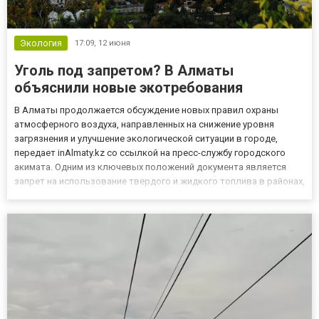
Экология
17:09,
12 июня
Уголь под запретом? В Алматы
объяснили новые экотребования
В Алматы продолжается обсуждение новых правил охраны
атмосферного воздуха, направленных на снижение уровня
загрязнения и улучшение экологической ситуации в городе,
передает inAlmaty.kz со ссылкой на пресс-службу городского
акимата. Одним из ключевых положений документа является
запрет на использование твердого и жидкого топлива в районах,
где уже проведена газификация. У жителей при этом возникают
вопросы о возможных дополнительных расходах и
необходимости...