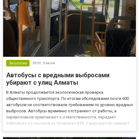
Экология
09:01,
9 июля
Автобусы с вредными выбросами
убирают с улиц Алматы
В Алматы продолжается экологическая проверка
общественного транспорта. По итогам обследования почти 600
автобусов не соответствовали требованиям по уровню вредных
выбросов. Автобусы временно отстраняют от работы, а
перевозчиков привлекают к ответственности, передает
inAlmaty.kz со ссылкой на телеканал КТК. С маршрутов снимают
автобусы, которые не прошли экологический контроль из-за
превышения допустимого уровня вредных выбросов. В ряде