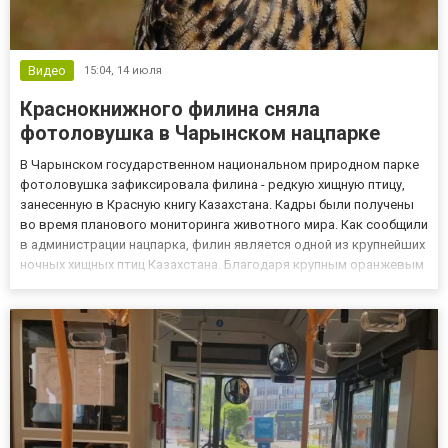
Видео
15:04,
14 июля
Краснокнижного филина сняла
фотоловушка в Чарынском нацпарке
В Чарынском государственном национальном природном парке
фотоловушка зафиксировала филина - редкую хищную птицу,
занесенную в Красную книгу Казахстана. Кадры были получены
во время планового мониторинга животного мира. Как сообщили
в администрации нацпарка, филин является одной из крупнейших
ночных хищных птиц Казахстана. Благодаря крупным оранжевым
глазам он отлично ориентируется в темноте, а острый слух
позволяет улавливать даже самые тихие звуки. Размах...