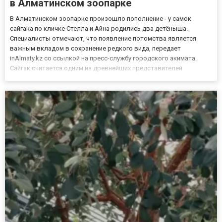
в Алматинском зоопарке
В Алматинском зоопарке произошло пополнение - у самок
сайгака по кличке Стелла и Айна родились два детёныша.
Специалисты отмечают, что появление потомства является
важным вкладом в сохранение редкого вида, передает
inAlmaty.kz со ссылкой на пресс-службу городского акимата.
Сайгак считается одним из древнейших представителей
животного мира, сохранившихся со времён ледникового
периода. Сегодня этот вид находится под охраной государства и
имеет особый природо...