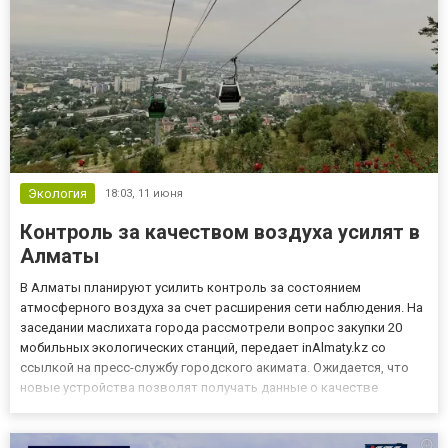
Экология
18:03,
11 июня
Контроль за качеством воздуха усилят в
Алматы
В Алматы планируют усилить контроль за состоянием
атмосферного воздуха за счет расширения сети наблюдения. На
заседании маслихата города рассмотрели вопрос закупки 20
мобильных экологических станций, передает inAlmaty.kz со
ссылкой на пресс-службу городского акимата. Ожидается, что
новые устройства позволят получать данные о качестве
воздуха в разных районах мегаполиса в режиме реального
времени и оперативно выявлять источники загрязнения. Сегодня
в городе...