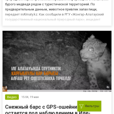
бурого медведя рядом с туристической территорией. По
предварительным данным, животное привлек запах пищи,
передает inAlmaty.kz. Как сообщили в РГУ «Жонгар-Алатауский
государственный национальный природный парк», инцидент
произошел на территории долгосрочного партнерства ТОО
«Табиғат ORX» в ущелье Аттапкан. По информации администрации
парка, тянь-шаньск...
Видео
15:04,
19 мая
Снежный барс с GPS-ошейником
Фильтры
остается под наблюдением в Иле-