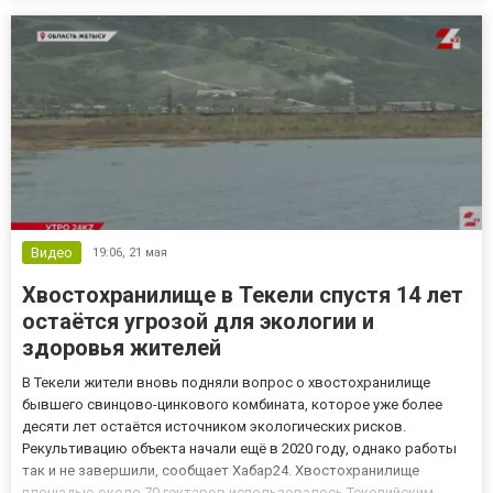
запечатлели несколько редких ночных видеокадров с участием
медведей в их естественной сре...
Видео
19:06,
21 мая
Хвостохранилище в Текели спустя 14 лет
остаётся угрозой для экологии и
здоровья жителей
В Текели жители вновь подняли вопрос о хвостохранилище
бывшего свинцово-цинкового комбината, которое уже более
десяти лет остаётся источником экологических рисков.
Рекультивацию объекта начали ещё в 2020 году, однако работы
так и не завершили, сообщает Хабар24. Хвостохранилище
площадью около 70 гектаров использовалось Текелийским