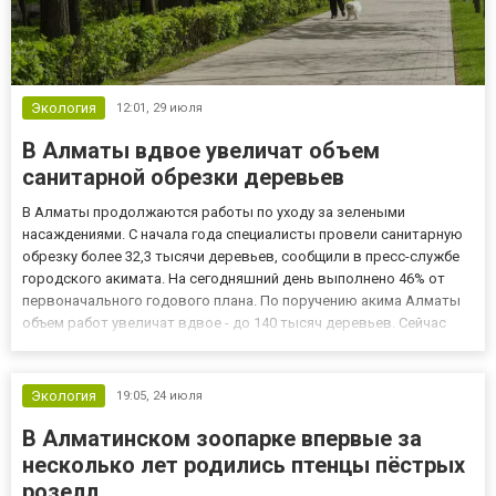
Экология
12:01,
29 июля
В Алматы вдвое увеличат объем
санитарной обрезки деревьев
В Алматы продолжаются работы по уходу за зелеными
насаждениями. С начала года специалисты провели санитарную
обрезку более 32,3 тысячи деревьев, сообщили в пресс-службе
городского акимата. На сегодняшний день выполнено 46% от
первоначального годового плана. По поручению акима Алматы
объем работ увеличат вдвое - до 140 тысяч деревьев. Сейчас
санитарная обрезка ведется на основных магистралях и
транспортных коридорах города. В работах задействованы 32
специа...
Экология
19:05,
24 июля
В Алматинском зоопарке впервые за
несколько лет родились птенцы пёстрых
розелл