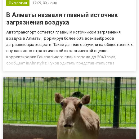
Экология
17:09,
30 июня
В Алматы назвали главный источник
загрязнения воздуха
Автотранспорт остается главным источником загрязнения
воздуха в Алматы, формируя более 60% всех выбросов
загрязняющих веществ. Такие данные озвучили на общественных
слушаниях по стратегической экологической оценке
корректировки Генерального плана города до 2040 года,
сообщает inAlmaty.kz. Руководитель представительства
Казахстанской палаты экологических аудиторов по Алматы и
Алматинской области Асет Тазабеков сообщил, что по
состоянию на март 2025 года в г...