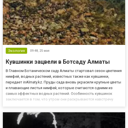
Экология
09:48,
25 мая
Кувшинки зацвели в Ботсаду Алматы
В Главном Ботаническом саду Алматы стартовал сезон цветения
нимфей, водных растений, известных также как кувшинки,
передает inAlmaty.kz. Пруды сада вновь украсили крупные цветы
и плавающие листья нимфей, которые считаются одними из
самых эффектных водных растений. Особенность кувшинок
заключается в том, что утром они раскрываются навстречу
солнечному свету, а вечером снова закрываются и частично
уходят под воду. Как отмечают в ботсаду, цветение нимфей
буде...