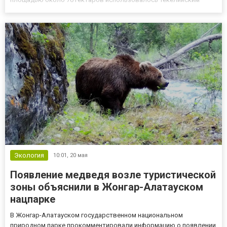
свинцово-цинковым комбинатом с 1965 по 2012 год. За это время
в котлован глубиной 67 метров накопили более 34 миллионов
тонн мет...
Экология
10:01,
20 мая
Появление медведя возле туристической
зоны объяснили в Жонгар-Алатауском
нацпарке
В Жонгар-Алатауском государственном национальном
природном парке прокомментировали информацию о появлении