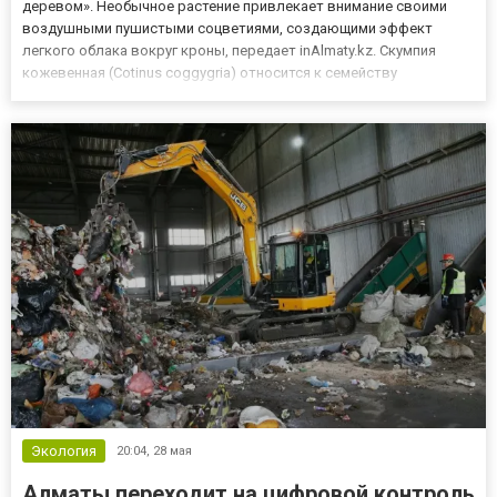
деревом». Необычное растение привлекает внимание своими
воздушными пушистыми соцветиями, создающими эффект
легкого облака вокруг кроны, передает inAlmaty.kz. Скумпия
кожевенная (Cotinus coggygria) относится к семейству
Анакардиевые. В природе она распространена в странах
Западной Европы, на Балканах, в Турции, на Кавказе, а также в
Китае и Индии. Ра...
Экология
20:04,
28 мая
Алматы переходит на цифровой контроль