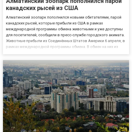
Алматинский зоопарк пополнился парой
канадских рысей из США
Алматинский зоопарк пополнился новыми обитателями, парой
канадских рысей, которые прибыли из США в рамках
международной программы обмена животными и уже доступны
для посетителей, сообщили в пресс-службе городского акимата.
Животные прибыли из Соединённых Штатов Америки 6 апреля, в
рамках международной программы обмена. В обмен на них из
коллекции зоопарка были переданы хищные птицы. После
прибытия рыси прошли обязательный карантин и ветеринарное
наблюдение...