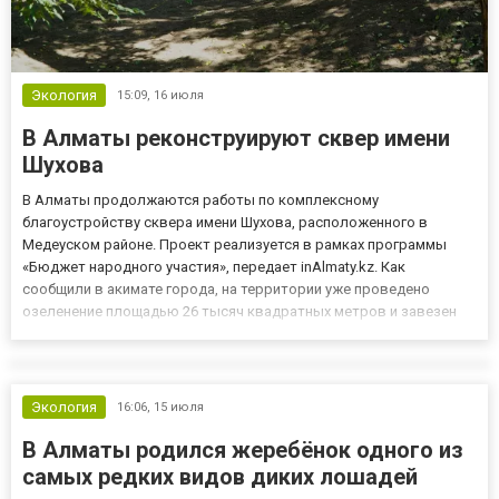
Экология
15:09,
16 июля
В Алматы реконструируют сквер имени
Шухова
В Алматы продолжаются работы по комплексному
благоустройству сквера имени Шухова, расположенного в
Медеуском районе. Проект реализуется в рамках программы
«Бюджет народного участия», передает inAlmaty.kz. Как
сообщили в акимате города, на территории уже проведено
озеленение площадью 26 тысяч квадратных метров и завезен
новый плодородный грунт. Одновременно ведется монтаж
автоматической системы полива - специалисты уже проложили
около 5,6 километра магистра...
Экология
16:06,
15 июля
В Алматы родился жеребёнок одного из
самых редких видов диких лошадей