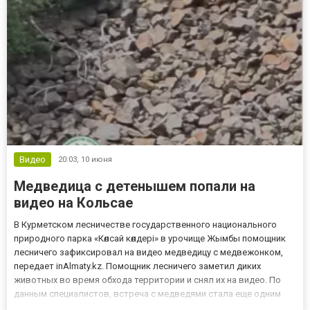
Видео
20:03,
10 июня
Медведица с детенышем попали на
видео на Кольсае
В Курметском лесничестве государственного национального
природного парка «Көлсай көлдері» в урочище Жымбы помощник
лесничего зафиксировал на видео медведицу с медвежонком,
передает inAlmaty.kz. Помощник лесничего заметил диких
животных во время обхода территории и снял их на видео. По
данным специалистов, встреча с медведями стала еще одним
подтверждением богатого животного мира национального парка