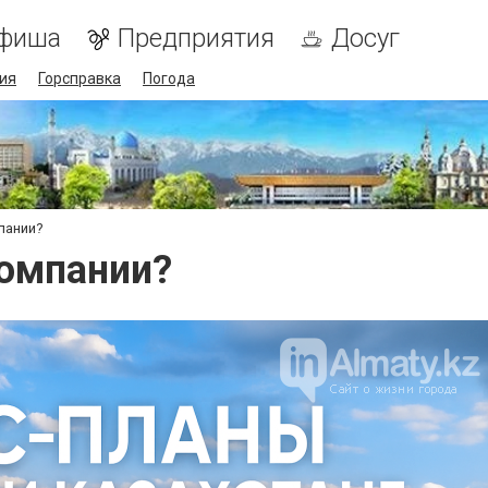
фиша
Предприятия
Досуг
ия
Горсправка
Погода
пании?
компании?