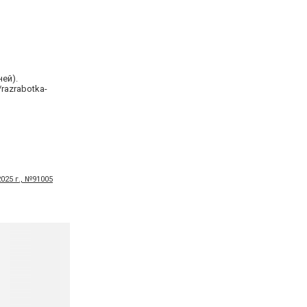
ей).
razrabotka-
2025 г., №91005