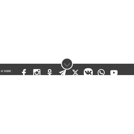
к нам :
 KZ03VPY00015301 от 25 сентября 2019 года
ены. Ретрансляция и цитирование материалов разрешается при указании ги
кста
енциальности
Правила сайта
Правила классифайд