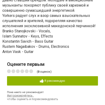
давно ставший брендом. Молодые и амбициозные
музыканты покоряют публику своей харизмой и
совершенно сумасшедшей энергетикой.
Yorkers радует слух и взор самых взыскательных
слушателей и зрителей, подкрепляя качество
исполнения эксклюзивной македонской перчинкой!
Branko Stanojkovski - Vocals,
Islam Sunnatov - Keys, Effects
Konstantin Savich - Bass Guitar
Rustem Nagaibakov - Drums, Electronics
Anton Vask - Guitar
Оцените первым
(
0
оценок)
Я рекомендую
Пока никто не рекомендует
Авторизируйтесь
,
чтобы оценить и порекомендовать