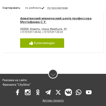
Сортировать:
по рейтингу
по просмотрам
Алматинский клинический центр профессора
Мустафаева С.У.
050000, Алматы, улица Жамбыла, 49
+7(727)317-24-42
,
+7(727)317-23-23
Я рекомендую
Реклама на сайте
Франшиза "CitySites"
Авторы проекта