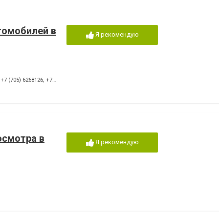
томобилей в
Я рекомендую
,
+7 (705) 6268126
,
+7 (727) 2683590
осмотра в
Я рекомендую