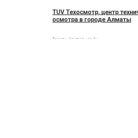
TUV Техосмотр, центр техни
осмотра в городе Алматы
Теректы, Центральная, 1а
+7 (701) 7619957
Авто ЛТК-В ТОО, пункт техн
осмотра в городе Алматы
050016, Алматы, Рыскулова проспект, 68
+7 (707) 4802211