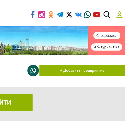
Спецраздел
Абитуриент.kz
+ Добавить предприятие
ЙТИ