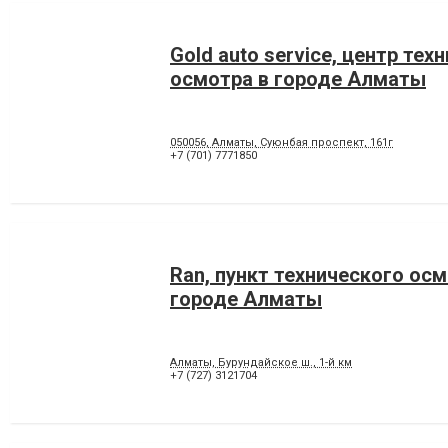
Gold auto service, центр тех
осмотра в городе Алматы
050056, Алматы, Суюнбая проспект, 161г
+7 (701) 7771850
Ran, пункт технического осм
городе Алматы
Алматы, Бурундайское ш., 1-й км
+7 (727) 3121704