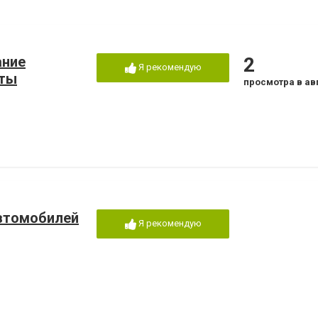
ание
2
Я рекомендую
аты
просмотра в ав
автомобилей
Я рекомендую