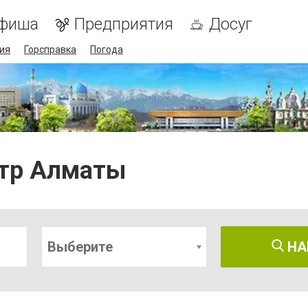
фиша
Предприятия
Досуг
ия
Горсправка
Погода
отр Алматы
Выберите
НА