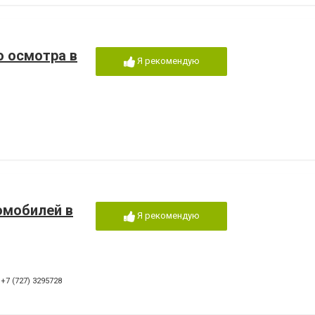
о осмотра в
Я рекомендую
омобилей в
Я рекомендую
,
+7 (727) 3295728