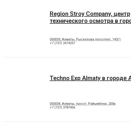
Region Stroy Company, центр
технического осмотра в го
050033, Алматы, Рыскулова проспект, 143/1
+7 (727) 2474257
Techno Exp Almaty в городе
050034, Алматы, просп. Райымбека, 200а
+7 (727) 3787406