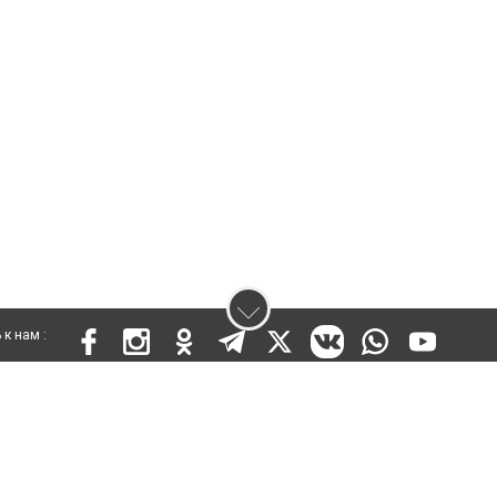
к нам :
 KZ03VPY00015301 от 25 сентября 2019 года