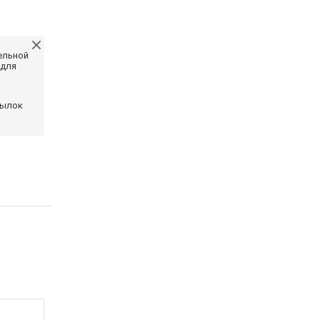
ельной
 для
сылок