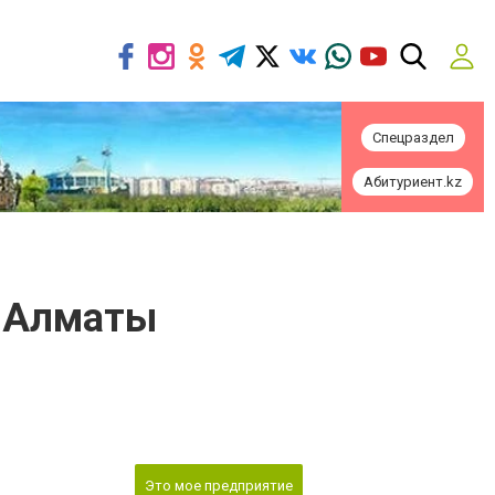
Спецраздел
Абитуриент.kz
е Алматы
Это мое предприятие