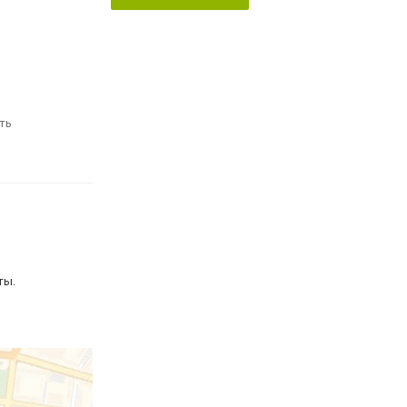
ть
ты.