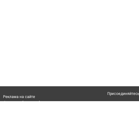
Присоединяйтесь 
Реклама на сайте
Франшиза "CitySites"
Авторы проекта
info@inalmaty.kz
О проекте
Телефон: +7 (700) 978 78 35
Свидетельство №