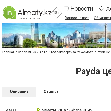
Новости
А
18+
Вопрос - ответ
Объявлен
Главная
Справочник
Авто
Автоэкспертиза, техосмотр
Payda це
Payda ц
Описание
Отзывы
Адрес
Алматы, ул. Аль-Фараби, 95