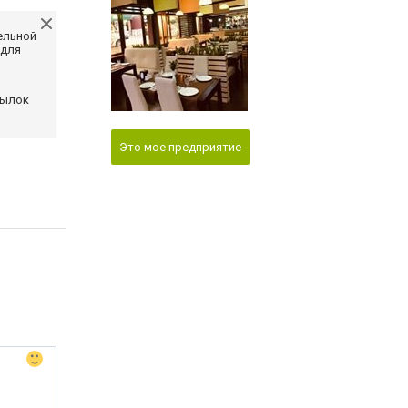
ельной
 для
сылок
Это мое предприятие