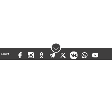
к нам :
 KZ03VPY00015301 от 25 сентября 2019 года
ены. Ретрансляция и цитирование материалов разрешается при указании ги
кста
енциальности
Правила сайта
Правила классифайд