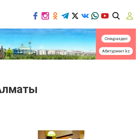
Спецраздел
Абитуриент.kz
 Алматы