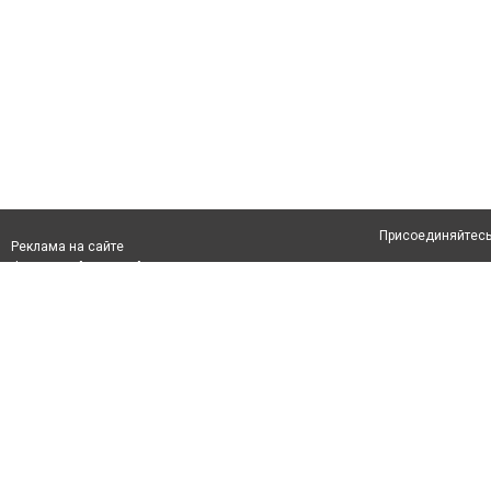
Присоединяйтесь 
Реклама на сайте
Франшиза "CitySites"
Авторы проекта
info@inalmaty.kz
О проекте
Телефон: +7 (700) 978 78 35
Свидетельство №
Все права защищ
первом абзаце те
Политика конфид