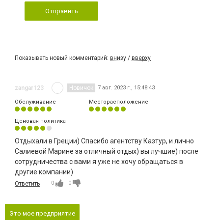
Отправить
Показывать новый комментарий:
внизу
/
вверху
zangar123
Новичок
7 авг. 2023 г., 15:48:43
Обслуживание
Месторасположение
Ценовая политика
Отдыхали в Греции) Спасибо агентству Казтур, и лично
Салиевой Марине за отличный отдых) вы лучшие) после
сотрудничества с вами я уже не хочу обращаться в
другие компании)
0
0
Ответить
Это мое предприятие