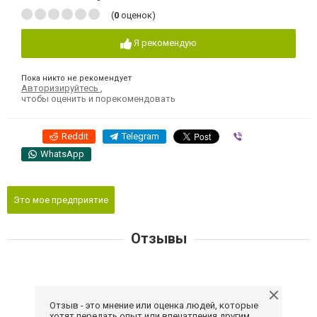
(
0
оценок)
Я рекомендую
Пока никто не рекомендует
Авторизируйтесь
,
чтобы оценить и порекомендовать
Reddit
Telegram
Viber
WhatsApp
Это мое предприятие
Отзывы
Отзыв - это мнение или оценка людей, которые
хотят передать опыт или впечатления другим