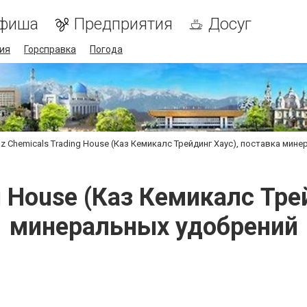
фиша
Предприятия
Досуг
ия
Горсправка
Погода
z Chemicals Trading House (Каз Кемикалс Трейдинг Хаус), поставка мин
g House (Каз Кемикалс Тре
минеральных удобрений