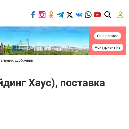
Спецраздел
Абитуриент.kz
еральных удобрений
йдинг Хаус), поставка