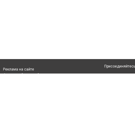
Присоединяйтесь 
Реклама на сайте
Франшиза "CitySites"
Авторы проекта
info@inalmaty.kz
О проекте
Телефон: +7 (700) 978 78 35
Свидетельство №
Все права защищ
первом абзаце те
Политика конфид