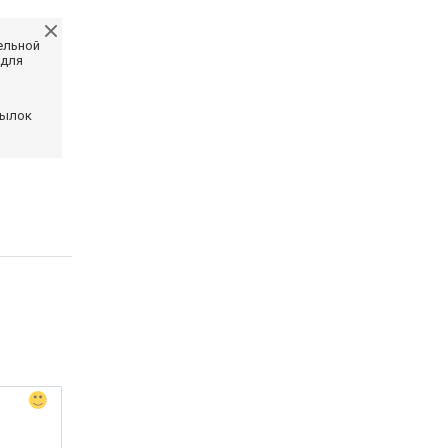
ельной
 для
сылок