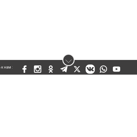
к нам :
 KZ03VPY00015301 от 25 сентября 2019 года
ены. Ретрансляция и цитирование материалов разрешается при указании ги
кста
енциальности
Правила сайта
Правила классифайд