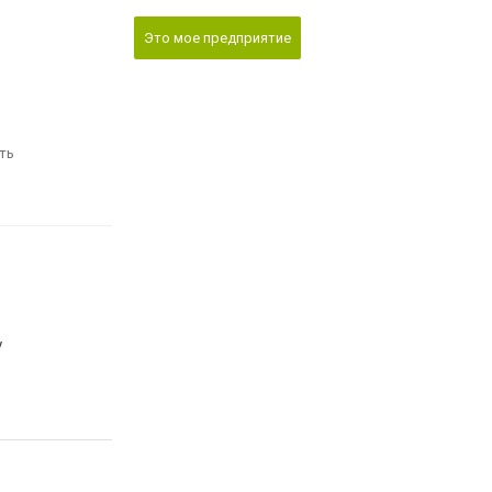
Это мое предприятие
ть
у