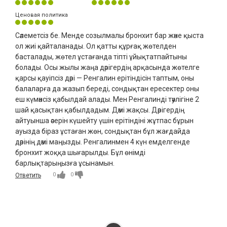
Ценовая политика
Сәлеметсіз бе. Менде созылмалы бронхит бар және қыста
ол жиі қайталанады. Ол қатты құрғақ жөтелден
басталады, жөтел ұстағанда тіпті ұйықтатпайтыны
болады. Осы жылы жаңа дәрігердің арқасында жөтелге
қарсы қауіпсіз дәрі — Ренгалин ерітіндісін таптым, оны
балаларға да жазып береді, сондықтан ересектер оны
еш күмәнсіз қабылдай алады. Мен Ренгалинді тәулігіне 2
шай қасықтан қабылдадым. Дәмі жақсы. Дәрігердің
айтуынша әсерін күшейту үшін ерітіндіні жұтпас бұрын
ауызда біраз ұстаған жөн, сондықтан бұл жағдайда
дәрінің дәмі маңызды. Ренгалинмен 4 күн емделгенде
бронхит жоққа шығарылды. Бұл өнімді
барлықтарыңызға ұсынамын.
0
0
Ответить