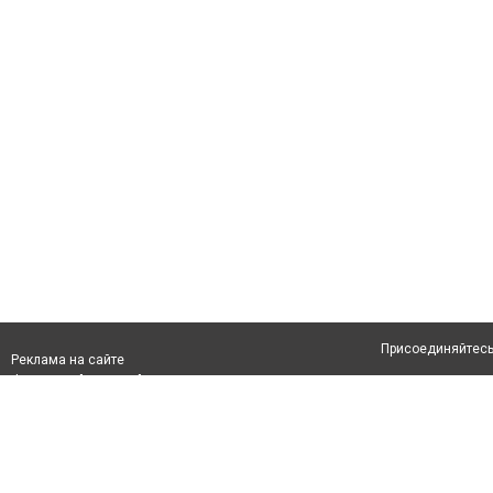
Присоединяйтесь 
Реклама на сайте
Франшиза "CitySites"
Авторы проекта
info@inalmaty.kz
О проекте
Телефон: +7 (700) 978 78 35