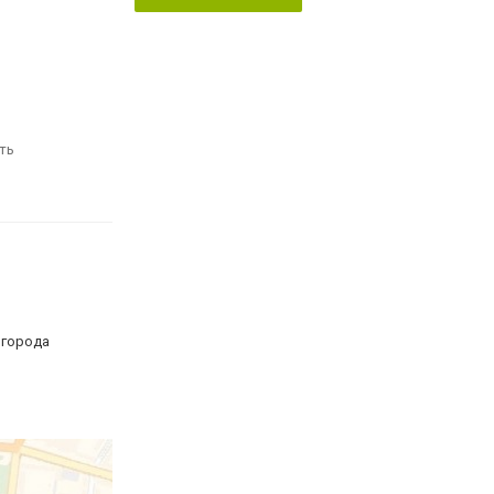
ть
 города