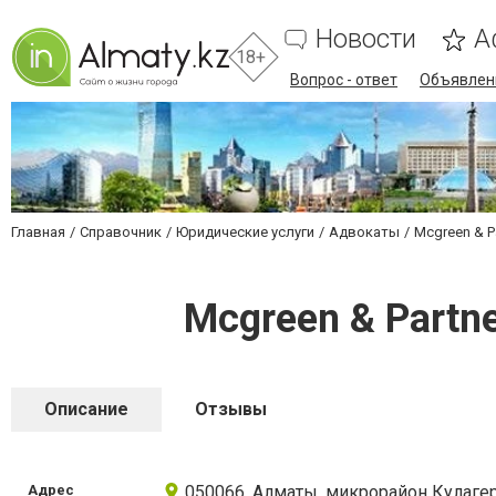
Новости
А
18+
Вопрос - ответ
Объявлен
Главная
Справочник
Юридические услуги
Адвокаты
Mcgreen & P
Mcgreen & Partn
Описание
Отзывы
Адрес
050066, Алматы, микрорайон Кулагер,