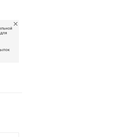
ельной
 для
сылок