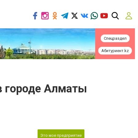
Спецраздел
Абитуриент.kz
 в городе Алматы
Это мое предприятие