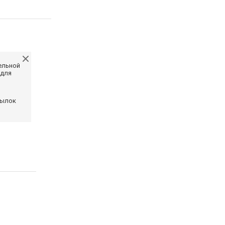
ельной
 для
сылок