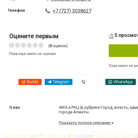
Телефон
+7 (727) 3038627
Оцените первым
5 просмо
(
0
оценок)
Пока еще никто не оценил
Пока никто не р
Reddit
Telegram
Viber
WhatsApp
О нас
ЖКХ и РКЦ (в рубрике Город, власть, ад
города Алматы.
Показать полное описание