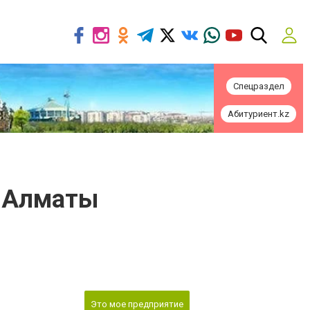
Спецраздел
Абитуриент.kz
е Алматы
Это мое предприятие