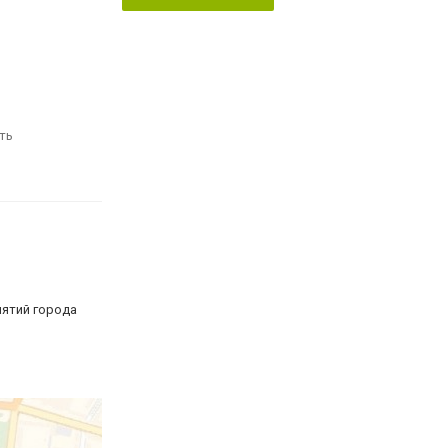
ть
иятий города