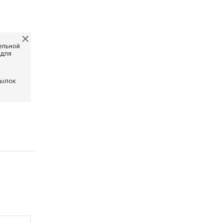
ельной
 для
сылок