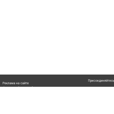
Присоединяйтесь 
Реклама на сайте
Франшиза "CitySites"
Авторы проекта
info@inalmaty.kz
О проекте
Телефон: +7 (700) 978 78 35