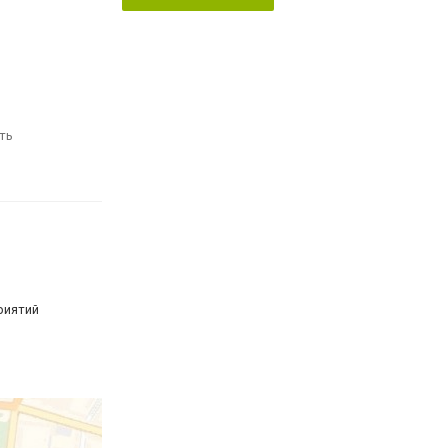
ть
риятий