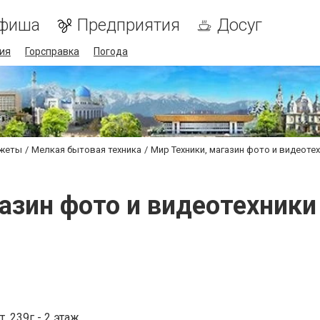
фиша
Предприятия
Досуг
ия
Горсправка
Погода
джеты
Мелкая бытовая техника
Мир Техники, магазин фото и видеоте
азин фото и видеотехник
 239г - 2 этаж