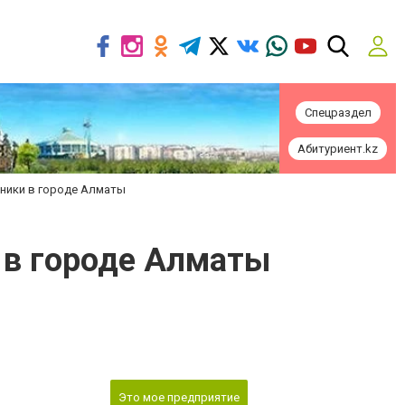
Спецраздел
Абитуриент.kz
хники в городе Алматы
и в городе Алматы
Это мое предприятие