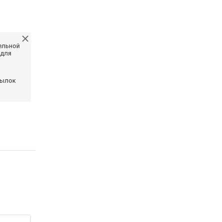
ельной
 для
сылок