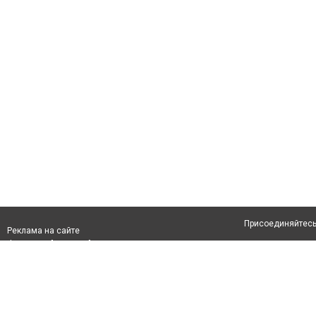
Присоединяйтесь 
Реклама на сайте
Франшиза "CitySites"
Авторы проекта
info@inalmaty.kz
О проекте
Телефон: +7 (700) 978 78 35