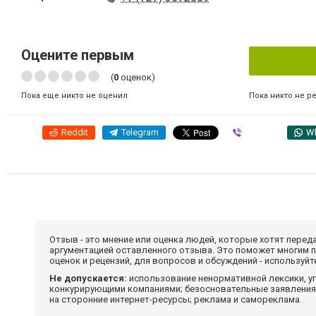
Оцените первым
(
0
оценок)
Пока никто не р
Пока еще никто не оценил
Reddit
Telegram
Viber
W
Отзыв - это мнение или оценка людей, которые хотят перед
аргументацией оставленного отзыва. Это поможет многим 
оценок и рецензий, для вопросов и обсуждений - используй
Не допускается:
использование ненормативной лексики, уг
конкурирующими компаниями; безосновательные заявления,
на сторонние интернет-ресурсы; реклама и самореклама.