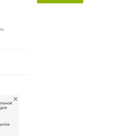
ть
ельной
 для
сылок