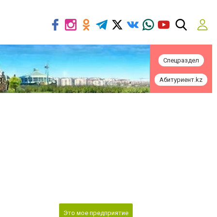
Спецраздел
Абитуриент.kz
Это мое предприятие