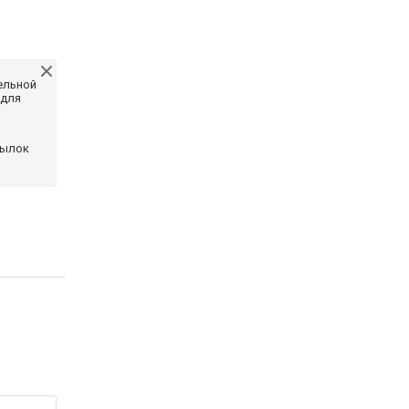
ельной
 для
сылок