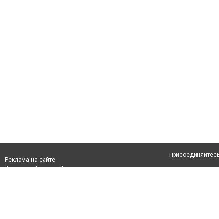
Присоединяйтесь 
Реклама на сайте
Франшиза "CitySites"
Авторы проекта
info@inalmaty.kz
О проекте
Телефон: +7 (700) 978 78 35