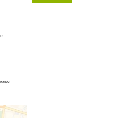
ть
бизнес