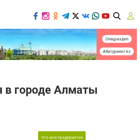
Спецраздел
Абитуриент.kz
я в городе Алматы
Это мое предприятие