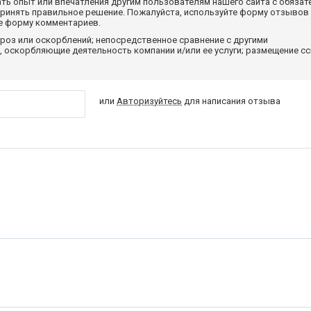
ать опыт или впечатления другим пользователям нашего сайта с обязат
принять правильное решение. Пожалуйста, используйте форму отзывов
те форму комментариев.
роз или оскорблений; непосредственное сравнение с другими
 оскорбляющие деятельность компании и/или ее услуги; размещение с
или
Авторизуйтесь
для написания отзыва