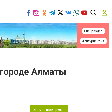
Спецраздел
Абитуриент.kz
в городе Алматы
Это мое предприятие