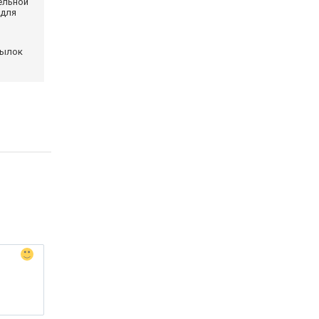
ельной
 для
сылок